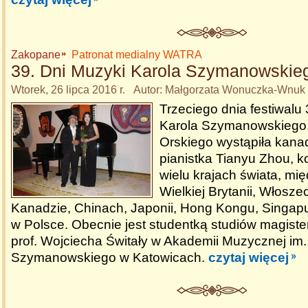
Zakopane
Patronat medialny WATRA
39. Dni Muzyki Karola Szymanowskie
Wtorek, 26 lipca 2016 r. Autor: Małgorzata Wonuczka-Wnuk
Trzeciego dnia festiwalu
Karola Szymanowskiego, 
Orskiego wystąpiła kana
pianistka Tianyu Zhou, k
wielu krajach świata, mi
Wielkiej Brytanii, Włosze
Kanadzie, Chinach, Japonii, Hong Kongu, Singapu
w Polsce. Obecnie jest studentką studiów magister
prof. Wojciecha Świtały w Akademii Muzycznej im.
Szymanowskiego w Katowicach.
czytaj więcej