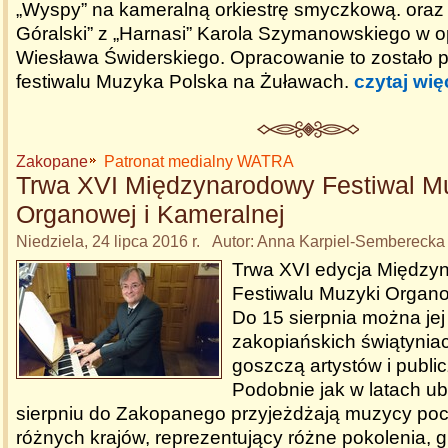
„Wyspy” na kameralną orkiestrę smyczkową. oraz 
Góralski” z „Harnasi” Karola Szymanowskiego w 
Wiesława Świderskiego. Opracowanie to zostało 
festiwalu Muzyka Polska na Żuławach.
czytaj wię
Zakopane
Patronat medialny WATRA
Trwa XVI Międzynarodowy Festiwal M
Organowej i Kameralnej
Niedziela, 24 lipca 2016 r. Autor: Anna Karpiel-Sembereck
Trwa XVI edycja Międz
Festiwalu Muzyki Organo
Do 15 sierpnia można jej
zakopiańskich świątyniac
goszczą artystów i public
Podobnie jak w latach ubi
sierpniu do Zakopanego przyjeżdżają muzycy po
różnych krajów, reprezentujący różne pokolenia, g