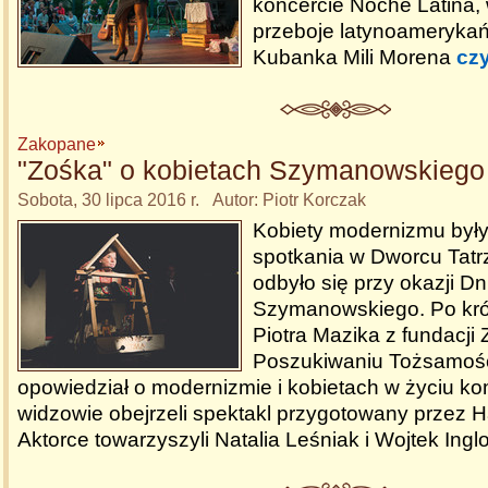
koncercie Noche Latina, 
przeboje latynoamerykań
Kubanka Mili Morena
czy
Zakopane
"Zośka" o kobietach Szymanowskiego
Sobota, 30 lipca 2016 r. Autor: Piotr Korczak
Kobiety modernizmu był
spotkania w Dworcu Tatr
odbyło się przy okazji D
Szymanowskiego. Po kró
Piotra Mazika z fundacji
Poszukiwaniu Tożsamości
opowiedział o modernizmie i kobietach w życiu k
widzowie obejrzeli spektakl przygotowany przez H
Aktorce towarzyszyli Natalia Leśniak i Wojtek Ingl