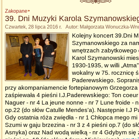
Zakopane
39. Dni Muzyki Karola Szymanowskie
Czwartek, 28 lipca 2016 r. Autor: Małgorzata Wonuczka-Wn
Kolejny koncert 39.Dni M
Szymanowskiego za nami
wnętrzach zabytkowego 
Karol Szymanowski miesz
1930-1935, w willi „Atma” 
wokalny w 75. rocznicę 
Paderewskiego. Soprani
przy akompaniamencie fortepianowym Grzegorza 
zaśpiewała 4 pieśni I.J.Paderewskiego: Ton coeur e
Naguer - nr 4 La jeune nonne - nr 7 Lune froide - n
op.22 (do słów Catulle Mendes'a). Następnie I.J 
Gdy ostatnia róża zwiędła - nr 1 Chłopca mego mi z
Szumi w gaju brzezina - nr 3 z 4 pieśni op.7 (do 
Asnyka) oraz Nad wodą wielką - nr 4 Gdybym się zm