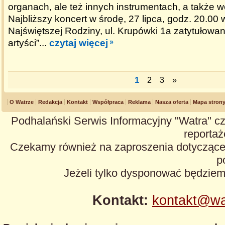
organach, ale też innych instrumentach, a także wo
Najbliższy koncert w środę, 27 lipca, godz. 20.00
Najświętszej Rodziny, ul. Krupówki 1a zatytułowan
artyści”...
czytaj więcej
1
2
3
»
O Watrze
Redakcja
Kontakt
Współpraca
Reklama
Nasza oferta
Mapa stron
Podhalański Serwis Informacyjny "Watra" cz
reportaże
Czekamy również na zaproszenia dotyczące z
p
Jeżeli tylko dysponować będzie
Kontakt:
kontakt@wa