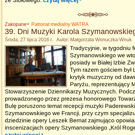
ze Stołowego.
czytaj więcej
Zakopane
Patronat medialny WATRA
39. Dni Muzyki Karola Szymanowskie
Środa, 27 lipca 2016 r. Autor: Małgorzata Wonuczka-Wnuk
Tradycyjnie, w tygodniu 
Szymanowskiego we wtor
posiady w Białej Izbie Z
Tym razem gościem był 
krytyk muzyczny od daw
Paryżu, reprezentujący
Stowarzyszenie Dziennikarzy Muzycznych. Podcz
prowadzonego przez prezesa honorowego Towarz
Bulę poruszono temat recepcji muzyki Paderewski
Szymanowskiego we Francji, przy czym specjalizu
dziedzinie opery Leszek Bernat zajmująco opowia
inscenizacjach opery Szymanowskiego „Król Roge
czytaj więcej