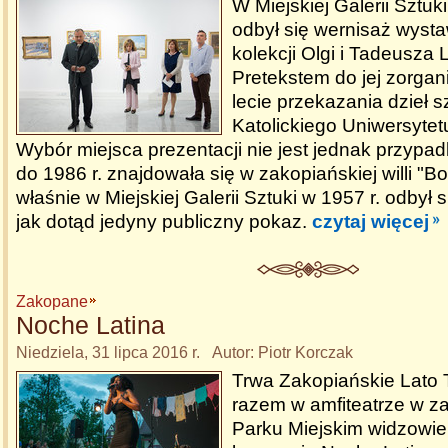
W Miejskiej Galerii Szt
odbył się wernisaż wyst
kolekcji Olgi i Tadeusza 
Pretekstem do jej zorgan
lecie przekazania dzieł 
Katolickiego Uniwersytet
Wybór miejsca prezentacji nie jest jednak przypa
do 1986 r. znajdowała się w zakopiańskiej willi "Bo
właśnie w Miejskiej Galerii Sztuki w 1957 r. odbył si
jak dotąd jedyny publiczny pokaz.
czytaj więcej
Zakopane
Noche Latina
Niedziela, 31 lipca 2016 r. Autor: Piotr Korczak
Trwa Zakopiańskie Lato 
razem w amfiteatrze w z
Parku Miejskim widzowie 