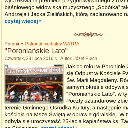
wyczekiwana premiera przygotowywanego z roz
baśniowego widowiska muzycznego „Sobótka” tak
Andrzeja i Jacka Zielińskich, którą zaplanowano n
czytaj więcej
Poronin
Patronat medialny WATRA
"Poroniańskie Lato"
Czwartek, 28 lipca 2016 r. Autor: Józef Piech
Jak co roku w Poroninie 
się Odpust w Kościele Pa
Św. Marii Magdaleny. Ró
samym okresie odbywa s
"Poroniańskie Lato", w t
Poczty sztandarowe zbier
terenie Gminnego Ośrodka Kultury, a następnie m
kościoła na Mszę Świętą w oprawie góralskiej. W
odbyła się uroczystość 25-lecia kapłaństwa ks. 