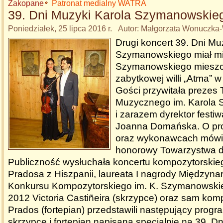
Zakopane
Patronat medialny WATRA
39. Dni Muzyki Karola Szymanowskie
Poniedziałek, 25 lipca 2016 r. Autor: Małgorzata Wonuczk
Drugi koncert 39. Dni Mu
Szymanowskiego miał m
Szymanowskiego mieszc
zabytkowej willi „Atma”
Gości przywitała prezes
Muzycznego im. Karola
i zarazem dyrektor festiw
Joanna Domańska. O pro
oraz wykonawcach mówił
honorowy Towarzystwa dr
Publiczność wysłuchała koncertu kompozytorski
Pradosa z Hiszpanii, laureata I nagrody Międzyn
Konkursu Kompozytorskiego im. K. Szymanowski
2012 Victoria Castiñeira (skrzypce) oraz sam kom
Prados (fortepian) przedstawili następujący progr
skrzypce i fortepian napisaną specjalnie na 39. D