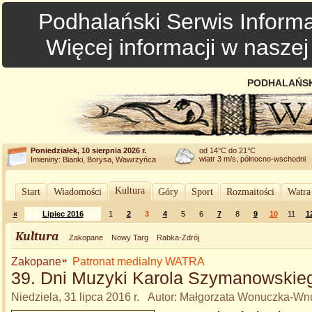
Podhalański Serwis Informa
Więcej informacji w nasze
PODHALAŃSK
Poniedziałek, 10 sierpnia 2026 r.
od 14°C do 21°C
wiatr 3 m/s, północno-wschodni
Imieniny: Bianki, Borysa, Wawrzyńca
Kultura
Start
Wiadomości
Góry
Sport
Rozmaitości
Watra
«
Lipiec 2016
1
2
3
4
5
6
7
8
9
10
11
1
Kultura
Zakopane
Nowy Targ
Rabka-Zdrój
Zakopane
Patronat medialny WATRA
39. Dni Muzyki Karola Szymanowskie
Niedziela, 31 lipca 2016 r. Autor: Małgorzata Wonuczka-Wn