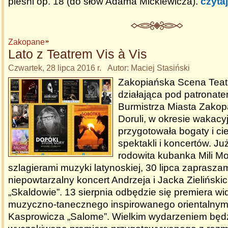
pieśni op. 18 (do słów Adama Mickiewicza).
czytaj
Zakopane
Lato z Teatrem Vis à Vis
Czwartek, 28 lipca 2016 r. Autor: Maciej Stasiński
Zakopiańska Scena Teatr
działająca pod patrona
Burmistrza Miasta Zako
Doruli, w okresie wakac
przygotowała bogaty i ci
spektakli i koncertów. Ju
rodowita kubanka Mili M
szlagierami muzyki latynoskiej, 30 lipca zaprasza
niepowtarzalny koncert Andrzeja i Jacka Zieliński
„Skaldowie”. 13 sierpnia odbędzie się premiera w
muzyczno-tanecznego inspirowanego orientalny
Kasprowicza „Salome”. Wielkim wydarzeniem będz