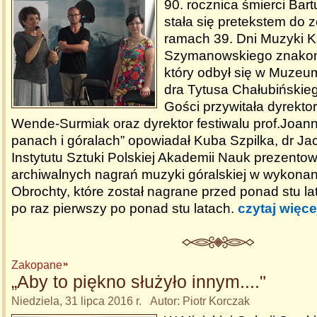
90. rocznica śmierci Bar
stała się pretekstem do 
ramach 39. Dni Muzyki K
Szymanowskiego znakom
który odbył się w Muzeu
dra Tytusa Chałubiński
Gości przywitała dyrekt
Wende-Surmiak oraz dyrektor festiwalu prof.Joa
panach i góralach” opowiadał Kuba Szpilka, dr Ja
Instytutu Sztuki Polskiej Akademii Nauk prezento
archiwalnych nagrań muzyki góralskiej w wykonan
Obrochty, które został nagrane przed ponad stu la
po raz pierwszy po ponad stu latach.
czytaj więce
Zakopane
„Aby to piękno służyło innym...."
Niedziela, 31 lipca 2016 r. Autor: Piotr Korczak