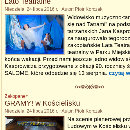
Lato Teatralne
Niedziela, 24 lipca 2016 r. Autor: Piotr Korczak
Widowisko muzyczno-tan
się nad Tatrami" na pods
tatrzańskich Jana Kaspr
zainaugurowało tegoroc
zakopiańskie Lata Teatra
teatralny w Parku Miejsk
końca wakacji. Przed nami jeszcze jedno widowis
Kasprowicza przygotowane z okazji 90. rocznicy ś
SALOME, które odbędzie się 13 sierpnia.
czytaj w
Zakopane
GRAMY! w Kościelisku
Niedziela, 24 lipca 2016 r. Autor: Piotr Korczak
Na scenie plenerowej p
Ludowym w Kościelisku w