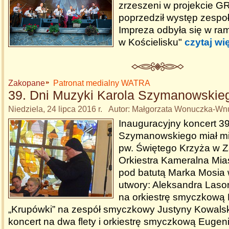
zrzeszeni w projekcie G
poprzedził występ zespo
Impreza odbyła się w ra
w Kościelisku"
czytaj wi
Zakopane
Patronat medialny WATRA
39. Dni Muzyki Karola Szymanowskie
Niedziela, 24 lipca 2016 r. Autor: Małgorzata Wonuczka-Wn
Inauguracyjny koncert 39
Szymanowskiego miał mi
pw. Świętego Krzyża w 
Orkiestra Kameralna Mia
pod batutą Marka Mosia 
utwory: Aleksandra Lason
na orkiestrę smyczkową 
„Krupówki” na zespół smyczkowy Justyny Kowals
koncert na dwa flety i orkiestrę smyczkową Euge