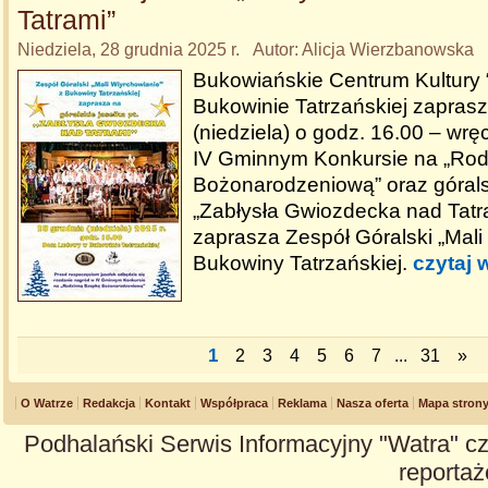
Tatrami”
Niedziela, 28 grudnia 2025 r. Autor: Alicja Wierzbanowska
Bukowiańskie Centrum Kultury
Bukowinie Tatrzańskiej zaprasz
(niedziela) o godz. 16.00 – wr
IV Gminnym Konkursie na „Ro
Bożonarodzeniową” oraz górals
„Zabłysła Gwiozdecka nad Tatra
zaprasza Zespół Góralski „Mali
Bukowiny Tatrzańskiej.
czytaj 
1
2
3
4
5
6
7
...
31
»
O Watrze
Redakcja
Kontakt
Współpraca
Reklama
Nasza oferta
Mapa stron
Podhalański Serwis Informacyjny "Watra" cz
reportaże