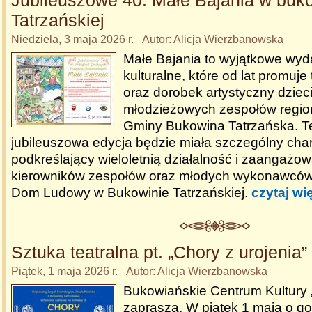
Jubileuszowe 40. Małe Bajania w buk
Tatrzańskiej
Niedziela, 3 maja 2026 r. Autor: Alicja Wierzbanowska
Małe Bajania to wyjątkowe wyd
kulturalne, które od lat promuje t
oraz dorobek artystyczny dziec
młodzieżowych zespołów region
Gminy Bukowina Tatrzańska. T
jubileuszowa edycja będzie miała szczególny char
podkreślający wieloletnią działalność i zaangażow
kierowników zespołów oraz młodych wykonawców
Dom Ludowy w Bukowinie Tatrzańskiej.
czytaj wi
Sztuka teatralna pt. „Chory z urojenia”
Piątek, 1 maja 2026 r. Autor: Alicja Wierzbanowska
Bukowiańskie Centrum Kultury
zaprasza. W piątek 1 maja o go