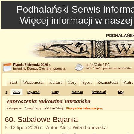
Podhalański Serwis Informa
Więcej informacji w nasze
PODHALAŃSK
Piątek, 7 sierpnia 2026 r.
od 14°C do 21°C
wiatr 3 m/s, północno-wschodni
Imieniny: Donaty, Olechny, Kajetana
Start
Wiadomości
Kultura
Góry
Sport
Rozmaitości
Watra
«
2026
Styczeń
Luty
Marzec
Kwiecień
Maj
Zaproszenia: Bukowina Tatrzańska
Zakopane
Nowy Targ
Rabka-Zdrój
Wszystkie informacje
60. Sabałowe Bajania
8–12 lipca 2026 r. Autor: Alicja Wierzbanowska