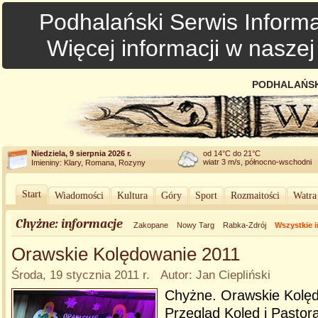
Podhalański Serwis Informa
Więcej informacji w nasze
PODHALAŃSK
Niedziela, 9 sierpnia 2026 r.
od 14°C do 21°C
wiatr 3 m/s, północno-wschodni
Imieniny: Klary, Romana, Rozyny
Start
Wiadomości
Kultura
Góry
Sport
Rozmaitości
Watra
Chyżne: informacje
Zakopane
Nowy Targ
Rabka-Zdrój
Wszystkie 
Orawskie Kolędowanie 2011
Środa, 19 stycznia 2011 r. Autor: Jan Ciepliński
Chyżne. Orawskie Kolęd
Przegląd Kolęd i Pastora