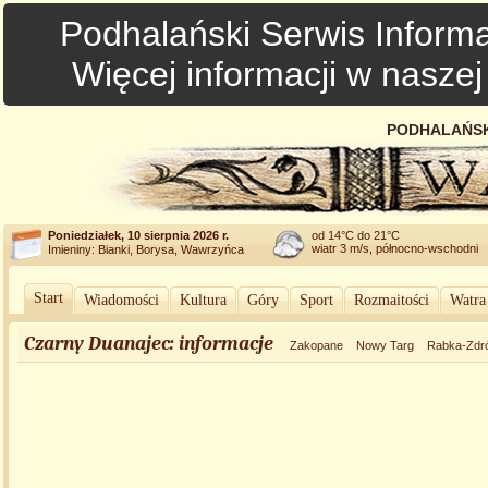
Podhalański Serwis Informa
Więcej informacji w nasze
PODHALAŃSK
Poniedziałek, 10 sierpnia 2026 r.
od 14°C do 21°C
wiatr 3 m/s, północno-wschodni
Imieniny: Bianki, Borysa, Wawrzyńca
Start
Wiadomości
Kultura
Góry
Sport
Rozmaitości
Watra
Czarny Duanajec: informacje
Zakopane
Nowy Targ
Rabka-Zdró