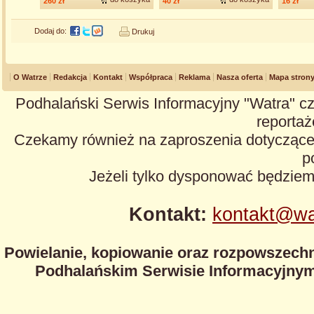
260 zł
40 zł
16 zł
Dodaj do:
Drukuj
O Watrze
Redakcja
Kontakt
Współpraca
Reklama
Nasza oferta
Mapa stron
Podhalański Serwis Informacyjny "Watra" cz
reportaże
Czekamy również na zaproszenia dotyczące z
p
Jeżeli tylko dysponować będzie
Kontakt:
kontakt@wa
Powielanie, kopiowanie oraz rozpowszechn
Podhalańskim Serwisie Informacyjnym