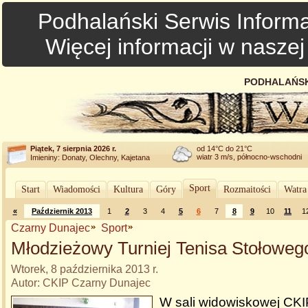
Podhalański Serwis Informa
Więcej informacji w nasze
PODHALAŃSK
Piątek, 7 sierpnia 2026 r.
od 14°C do 21°C
wiatr 3 m/s, północno-wschodni
Imieniny: Donaty, Olechny, Kajetana
Sport
Start
Wiadomości
Kultura
Góry
Rozmaitości
Watra
«
Październik 2013
1
2
3
4
5
6
7
8
9
10
11
1
Czarny Dunajec
Sport
Młodzieżowy Turniej Tenisa Stołoweg
Wtorek, 8 października 2013 r.
Autor: CKIP Czarny Dunajec
W sali widowiskowej CK