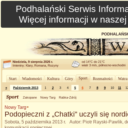
Podhalański Serwis Informa
Więcej informacji w nasze
PODHALAŃSK
Niedziela, 9 sierpnia 2026 r.
od 14°C do 21°C
wiatr 3 m/s, północno-wschodni
Imieniny: Klary, Romana, Rozyny
Sport
Start
Wiadomości
Kultura
Góry
Rozmaitości
Watra
«
Październik 2013
1
2
3
4
5
6
7
8
9
10
11
1
Sport
Zakopane
Nowy Targ
Rabka-Zdrój
Nowy Targ
Podopieczni z „Chatki” uczyli się nord
Sobota, 5 października 2013 r. Autor: Piotr Rayski-Pawlik, d
komunikacji społecznej