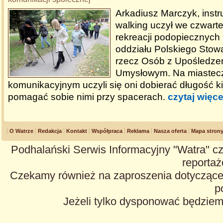
Arkadiusz Marczyk, instru
walking uczył we czwarte
rekreacji podopiecznych
oddziału Polskiego Stow
rzecz Osób z Upośledze
Umysłowym. Na miastec
komunikacyjnym uczyli się oni dobierać długość ki
pomagać sobie nimi przy spacerach.
czytaj więce
O Watrze
Redakcja
Kontakt
Współpraca
Reklama
Nasza oferta
Mapa stron
Podhalański Serwis Informacyjny "Watra" cz
reportaże
Czekamy również na zaproszenia dotyczące z
p
Jeżeli tylko dysponować będzie