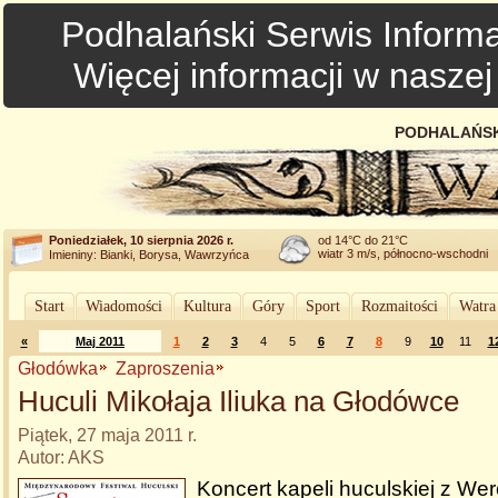
Podhalański Serwis Informa
Więcej informacji w nasze
PODHALAŃSK
Poniedziałek, 10 sierpnia 2026 r.
od 14°C do 21°C
wiatr 3 m/s, północno-wschodni
Imieniny: Bianki, Borysa, Wawrzyńca
Start
Wiadomości
Kultura
Góry
Sport
Rozmaitości
Watra
«
Maj 2011
1
2
3
4
5
6
7
8
9
10
11
1
Głodówka
Zaproszenia
Huculi Mikołaja Iliuka na Głodówce
Piątek, 27 maja 2011 r.
Autor: AKS
Koncert kapeli huculskiej z W