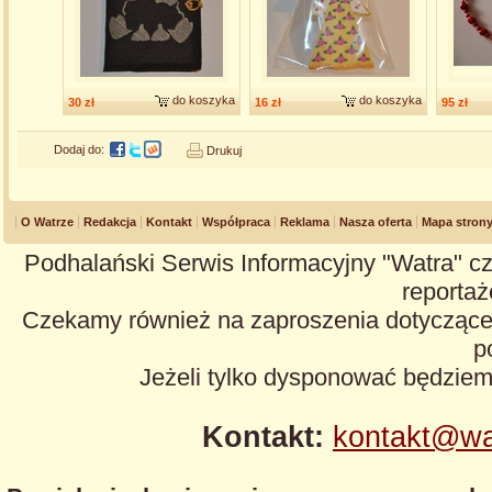
do koszyka
do koszyka
30 zł
16 zł
95 zł
Dodaj do:
Drukuj
O Watrze
Redakcja
Kontakt
Współpraca
Reklama
Nasza oferta
Mapa stron
Podhalański Serwis Informacyjny "Watra" cz
reportaże
Czekamy również na zaproszenia dotyczące z
p
Jeżeli tylko dysponować będzie
Kontakt:
kontakt@wa