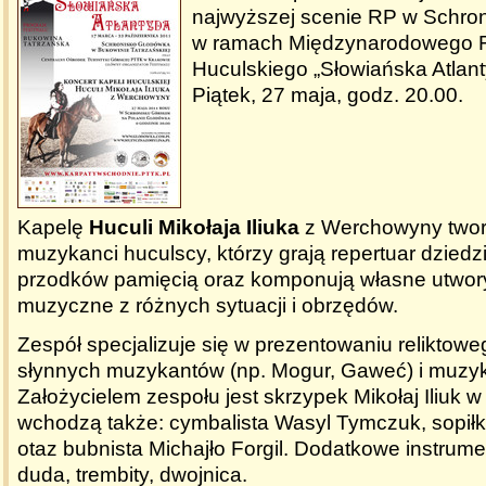
najwyższej scenie RP w Schro
w ramach Międzynarodowego F
Huculskiego „Słowiańska Atlant
Piątek, 27 maja, godz. 20.00.
Kapelę
Huculi Mikołaja Iliuka
z Werchowyny twor
muzykanci huculscy, którzy grają repertuar dzied
przodków pamięcią oraz komponują własne utwory
muzyczne z różnych sytuacji i obrzędów.
Zespół specjalizuje się w prezentowaniu reliktoweg
słynnych muzykantów (np. Mogur, Gaweć) i muzyk
Założycielem zespołu jest skrzypek Mikołaj Iliuk w
wchodzą także: cymbalista Wasyl Tymczuk, sopiłka
otaz bubnista Michajło Forgil. Dodatkowe instrume
duda, trembity, dwojnica.