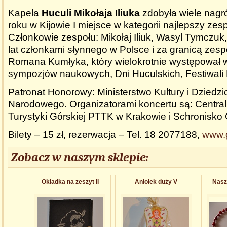
Kapela
Huculi Mikołaja Iliuka
zdobyła wiele nagr
roku w Kijowie I miejsce w kategorii najlepszy ze
Członkowie zespołu: Mikołaj Iliuk, Wasyl Tymczuk, 
lat członkami słynnego w Polsce i za granicą zes
Romana Kumłyka, który wielokrotnie występował 
sympozjów naukowych, Dni Huculskich, Festiwali 
Patronat Honorowy: Ministerstwo Kultury i Dziedzi
Narodowego. Organizatorami koncertu są: Centra
Turystyki Górskiej PTTK w Krakowie i Schronisko
Bilety – 15 zł, rezerwacja – Tel. 18 2077188,
www.
Zobacz w naszym sklepie:
Okładka na zeszyt II
Aniołek duży V
Nasz