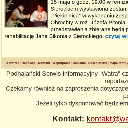
15 maja o godz. 19.00 w remiz
Sierockiem wystawiona zostani
„Piekielnica’’ w wykonaniu zesp
Obrochty w reż. Józefa Pitonia
przedstawienia zbierane będą 
rehabilitację Jana Sikonia z Sierockiego.
czytaj w
O Watrze
Redakcja
Kontakt
Współpraca
Reklama
Nasza oferta
Mapa stron
Podhalański Serwis Informacyjny "Watra" cz
reportaże
Czekamy również na zaproszenia dotyczące z
p
Jeżeli tylko dysponować będzie
Kontakt:
kontakt@wa