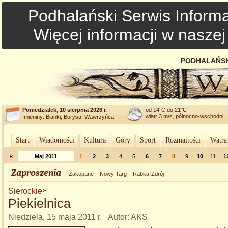
Podhalański Serwis Informa
Więcej informacji w nasze
PODHALAŃSK
Poniedziałek, 10 sierpnia 2026 r.
od 14°C do 21°C
wiatr 3 m/s, północno-wschodni
Imieniny: Bianki, Borysa, Wawrzyńca
Start
Wiadomości
Kultura
Góry
Sport
Rozmaitości
Watra
«
Maj 2011
1
2
3
4
5
6
7
8
9
10
11
1
Zaproszenia
Zakopane
Nowy Targ
Rabka-Zdrój
Sierockie
Piekielnica
Niedziela, 15 maja 2011 r. Autor: AKS