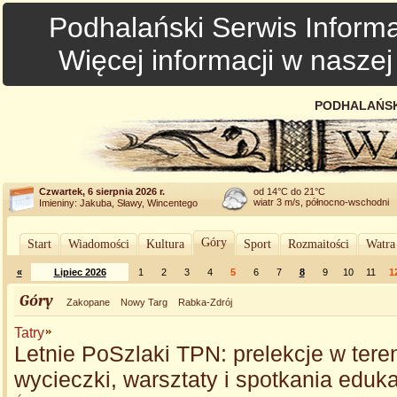
Podhalański Serwis Informa
Więcej informacji w nasze
PODHALAŃSK
Czwartek, 6 sierpnia 2026 r.
od 14°C do 21°C
wiatr 3 m/s, północno-wschodni
Imieniny: Jakuba, Sławy, Wincentego
Góry
Start
Wiadomości
Kultura
Sport
Rozmaitości
Watra
«
Lipiec 2026
1
2
3
4
5
6
7
8
9
10
11
1
Góry
Zakopane
Nowy Targ
Rabka-Zdrój
Tatry
Letnie PoSzlaki TPN: prelekcje w teren
wycieczki, warsztaty i spotkania eduk