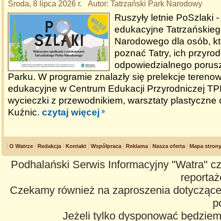
Środa, 8 lipca 2026 r. Autor: Tatrzański Park Narodowy
Ruszyły letnie PoSzlaki 
edukacyjne Tatrzańskie
Narodowego dla osób, któ
poznać Tatry, ich przyro
odpowiedzialnego porusz
Parku. W programie znalazły się prelekcje tereno
edukacyjne w Centrum Edukacji Przyrodniczej TP
wycieczki z przewodnikiem, warsztaty plastyczne
Kuźnic.
czytaj więcej
O Watrze
Redakcja
Kontakt
Współpraca
Reklama
Nasza oferta
Mapa stron
Podhalański Serwis Informacyjny "Watra" cz
reportaże
Czekamy również na zaproszenia dotyczące z
p
Jeżeli tylko dysponować będzie