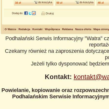
do koszyka
do koszyka
16 zł
50 zł
40 zł
Dodaj do:
Drukuj
O Watrze
Redakcja
Kontakt
Współpraca
Reklama
Nasza oferta
Mapa stron
Podhalański Serwis Informacyjny "Watra" cz
reportaże
Czekamy również na zaproszenia dotyczące z
p
Jeżeli tylko dysponować będzie
Kontakt:
kontakt@wa
Powielanie, kopiowanie oraz rozpowszechn
Podhalańskim Serwisie Informacyjnym