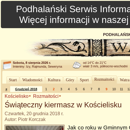
Podhalański Serwis Informa
Więcej informacji w nasze
PODHALAŃSK
Sobota, 8 sierpnia 2026 r.
od 14°C do 21°C
wiatr 3 m/s, północno-wschodni
Imieniny: Izy, Rajmunda, Seweryna
Rozmaitości
Start
Wiadomości
Kultura
Góry
Sport
Watra
«
Grudzień 2018
1
2
3
4
5
6
7
8
9
10
11
1
Kościelisko
Rozmaitości
Świąteczny kiermasz w Kościelisku
Czwartek, 20 grudnia 2018 r.
Autor: Piotr Korczak
Jak co roku w Gminnym 