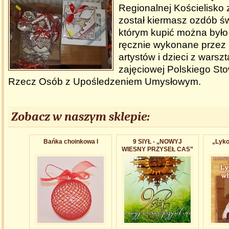
Regionalnej Kościelisko
został kiermasz ozdób ś
którym kupić można było 
ręcznie wykonane przez 
artystów i dzieci z warszt
zajęciowej Polskiego St
Rzecz Osób z Upośledzeniem Umysłowym.
Zobacz w naszym sklepie:
Bańka choinkowa I
9 SIYŁ - „NOWYJ
„Lyko
WIESNY PRZYSEŁ CAS”
- album dwupłytowy