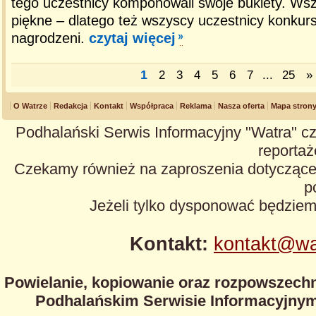
tego uczestnicy komponowali swoje bukiety. Wszy
piękne – dlatego też wszyscy uczestnicy konkurs
nagrodzeni.
czytaj więcej
1
2
3
4
5
6
7
...
25
»
O Watrze
Redakcja
Kontakt
Współpraca
Reklama
Nasza oferta
Mapa stron
Podhalański Serwis Informacyjny "Watra" cz
reportaże
Czekamy również na zaproszenia dotyczące z
p
Jeżeli tylko dysponować będzie
Kontakt:
kontakt@wa
Powielanie, kopiowanie oraz rozpowszechn
Podhalańskim Serwisie Informacyjnym