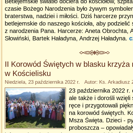
Betlejemskie światło dociera do kościołów, szpita
czasie Bożego Narodzenia było żywym symbole
braterstwa, nadziei i miłości. Dziś harcerze przy
betlejemskie do naszego kościoła, aby podzielić 
z narodzenia Pana. Harcerze: Aneta Obrochta, An
Słowiński, Bartek Haładyna, Andrzej Haładyna.
c
II Korowód Świętych w blasku krzyża
w Kościelisku
Niedziela, 23 października 2022 r. Autor: Ks. Arkadiusz
23 października 2022 r. 
ale także i dorośli wzięl
ręce i przygotowali pięk
na korowód świętych. K
Msza Święta. Dzieci - p
proboszcza – opowiadał