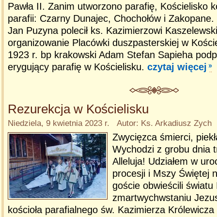
Pawła II. Zanim utworzono parafię, Kościelisko k
parafii: Czarny Dunajec, Chochołów i Zakopane.
Jan Puzyna polecił ks. Kazimierzowi Kaszelews
organizowanie Placówki duszpasterskiej w Koście
1923 r. bp krakowski Adam Stefan Sapieha podpi
erygujący parafię w Kościelisku.
czytaj więcej
Rezurekcja w Kościelisku
Niedziela, 9 kwietnia 2023 r. Autor: Ks. Arkadiusz Zych
Zwycięzca śmierci, piekł
Wychodzi z grobu dnia t
Alleluja! Udziałem w uro
procesji i Mszy Świętej n
goście obwieścili świat
zmartwychwstaniu Jezus
kościoła parafialnego św. Kazimierza Królewicza 