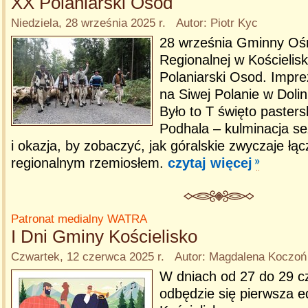
XX Polaniarski Osod
Niedziela, 28 września 2025 r. Autor: Piotr Kyc
28 września Gminny Ośr
Regionalnej w Kościelis
Polaniarski Osod. Impre
na Siwej Polanie w Dolin
Było to T święto pastersk
Podhala – kulminacja s
i okazja, by zobaczyć, jak góralskie zwyczaje łąc
regionalnym rzemiosłem.
czytaj więcej
Patronat medialny WATRA
I Dni Gminy Kościelisko
Czwartek, 12 czerwca 2025 r. Autor: Magdalena Koczoń
W dniach od 27 do 29 c
odbędzie się pierwsza 