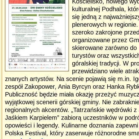
Kościelisko, nowego wy
kulturalnej Podhala, kt
się jedną z najważniejs
plenerowych w regionie.
szeroko zakrojone przed
organizowane przez Gmi
skierowane zarówno do 
turystów oraz wszystkic
góralskiej tradycji. W p
przewidziano wiele atrak
znanych artystów. Na scenie pojawią się m.in. Ig
zespół Zakopower, Ania Byrcyn oraz Hanka Ryb
Publiczność będzie miała okazję przeżyć muzyc
wyjątkowej scenerii górskiej gminy. Nie zabrakni
regionalnych akcentów. „Tatrzańskie wędrówki z
Jaśkiem Karpielem” zabiorą uczestników w podró
opowieści i legendy. Kulinarne doznania zapewni
Polska Festival, który zaserwuje różnorodne sma