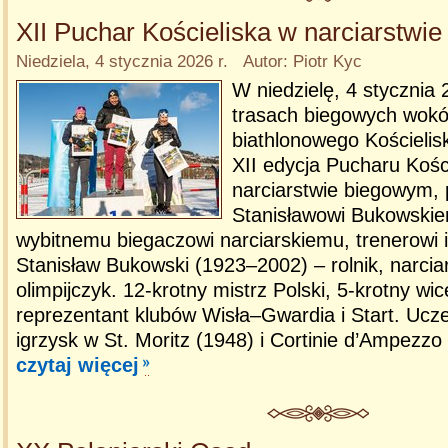
XII Puchar Kościeliska w narciarstwi
Niedziela, 4 stycznia 2026 r. Autor: Piotr Kyc
W niedzielę, 4 stycznia
trasach biegowych wokó
biathlonowego Kościelisk
XII edycja Pucharu Kośc
narciarstwie biegowym,
Stanisławowi Bukowskie
wybitnemu biegaczowi narciarskiemu, trenerowi i
Stanisław Bukowski (1923–2002) – rolnik, narciar
olimpijczyk. 12-krotny mistrz Polski, 5-krotny wic
reprezentant klubów Wisła–Gwardia i Start. Ucz
igrzysk w St. Moritz (1948) i Cortinie d’Ampezzo
czytaj więcej