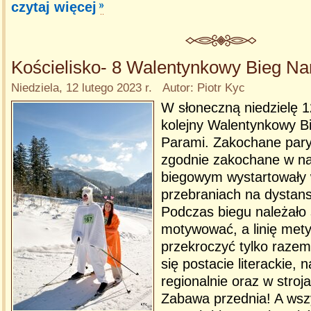
czytaj więcej
Kościelisko- 8 Walentynkowy Bieg Na
Niedziela, 12 lutego 2023 r. Autor: Piotr Kyc
W słoneczną niedzielę 12
kolejny Walentynkowy Bi
Parami. Zakochane pary
zgodnie zakochane w na
biegowym wystartowały 
przebraniach na dystans
Podczas biegu należało 
motywować, a linię met
przekroczyć tylko razem
się postacie literackie, 
regionalnie oraz w stroj
Zabawa przednia! A wszy