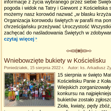
informacje z życia wybranego przez siebie Święt
pogoda i widok na Tatry i Giewont z Kościeliska s
możemy nasz korowód nazwać „w blasku krzyża
Organizacja korowodu świętych w parafii ma p
chrześcijańsku przeżywać Uroczystość Wszystki
zachęcać do naśladowania Świętych w zdobywan
czytaj więcej
Wniebowzięte bukiety w Kościelisku
Poniedziałek, 15 sierpnia 2022 r. Autor: ks. Arkadiusz Z
15 sierpnia w święto Mat
Kościelisku Panie z Ko
Wiejskich zorganizowały
konkursu na najpiękniejs
bukietów zostało zgłosz
Zioła, kwiaty, pędy zbóż