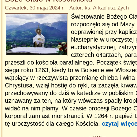
Czwartek, 30 maja 2024 r. Autor: ks. Arkadiusz Zych
Świętowanie Bożego Cia
rozpoczęło się od Mszy 
odprawionej przy kaplic
Następnie w uroczystej p
eucharystycznej, zatrzy
czterech ołtarzach, paraf
przeszli do kościoła parafialnego. Początek świę
sięga roku 1263, kiedy to w Bolsenie we Włoszec
wątpiący w rzeczywistą przemianę chleba i wina 
Chrystusa, wziął hostię do ręki, ta zaczęła krwaw
przechowywany do dziś w katedrze w pobliskim O
uznawany za ten, na który wówczas spadły kropl
widać na nim plamy. W czasie procesji Bożego Ci
korporał zamiast monstrancji. W 1264 r. papież 
tę uroczystość dla całego Kościoła.
czytaj więce