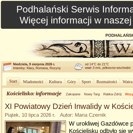
Podhalański Serwis Informa
Więcej informacji w nasze
PODHALAŃSK
Niedziela, 9 sierpnia 2026 r.
od 14°C do 21°C
wiatr 3 m/s, północno-wschodni
Imieniny: Klary, Romana, Rozyny
Start
Wiadomości
Kultura
Góry
Sport
Rozmaitości
Watra
Kościelisko: informacje
Zakopane
Nowy Targ
Rabka-Zdrój
Wszy
XI Powiatowy Dzień Inwalidy w Koście
Piątek, 10 lipca 2026 r. Autor: Maria Czernik
W urokliwej Gazdówce 
Kościelisku odbyło się 