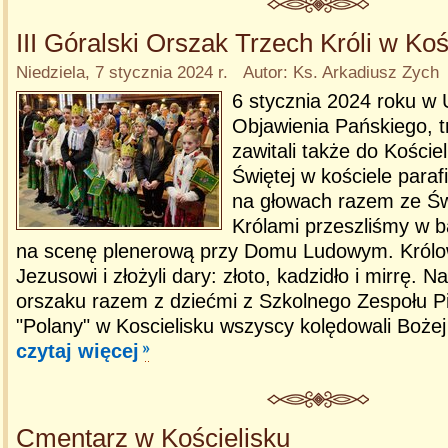
III Góralski Orszak Trzech Króli w Koś
Niedziela, 7 stycznia 2024 r. Autor: Ks. Arkadiusz Zych
6 stycznia 2024 roku w 
Objawienia Pańskiego, t
zawitali także do Koście
Świętej w kościele para
na głowach razem ze Św
Królami przeszliśmy w
na scenę plenerową przy Domu Ludowym. Królow
Jezusowi i złożyli dary: złoto, kadzidło i mirrę. 
orszaku razem z dziećmi z Szkolnego Zespołu Pi
"Polany" w Koscielisku wszyscy kolędowali Bożej 
czytaj więcej
Cmentarz w Kościelisku