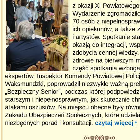
z okazji XI Powiatowego 
Wydarzenie zgromadziło
70 osób z niepełnospra
ich opiekunów, a także 
i artystów. Spotkanie st
okazją do integracji, ws
zdobycia cennej wiedzy.
zdrowie na pierwszym mi
część spotkania wzbogac
ekspertów. Inspektor Komendy Powiatowej Policji
Waksmundzki, poprowadził niezwykle ważną pre
„Bezpieczny Senior”, podczas której podpowied
starszym i niepełnosprawnym, jak skutecznie chr
atakami oszustów. Na miejscu obecne były równi
Zakładu Ubezpieczeń Społecznych, które udziel
niezbędnych porad i konsultacji.
czytaj więcej