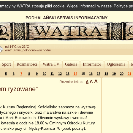
rmacyjny WATRA stosuje pliki cookie. Więcej informacji w naszej
Polityce p
PODHALAŃSKI SERWIS INFORMACYJNY
od 14°C do 21°C
wiatr 3 m/s, północno-wschodni
Sport
Rozmaitości
Watra TV
Galeria
Informator
Ogłoszenia
M
5
6
7
8
9
10
11
12
13
14
15
16
17
18
19
20
21
A
A
A
Rozmiar tekstu:
em ryzowane”
 Kultury Regionalnej Kościelisko zaprasza na wystawę
stycznego i snycerki oraz malarstwa na szkle i drewnie
a i Marii Bukowskich. Otwarcie wystawy i wernisaż
6 kwietnia o godzinie 18.00 w Gminnym Ośrodku Kultury
cielisko przy ul. Nędzy-Kubińca 76 (obok poczty).