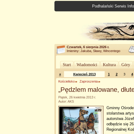
Podhalański Serwis Info
Czwartek, 6 sierpnia 2026 r.
Imieniny: Jakuba, Sławy, Wincentego
Start
Wiadomości
Kultura
Góry
«
Kwiecień 2013
1
2
3
4
Kościelisko
Zaproszenia
„Pędzlem malowane, dłut
Piątek, 26 kwietnia 2013 r.
Autor: AKS
Gminny Ośrodek
stolarstwa arty
autorstwa Józef
odbędzie się 2
Regionalnej Koś