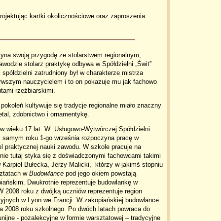
rojektując kartki okolicznościowe oraz zaproszenia
czyna swoją przygodę ze stolarstwem regionalnym,
odzie stolarz praktykę odbywa w Spółdzielni „Świt”
 spółdzielni zatrudniony był w charakterze mistrza
pierwszym nauczycielem i to on pokazuje mu jak fachowo
utami rzeźbiarskimi.
 pokoleń kultywuje się tradycje regionalne miało znaczny
etal, zdobnictwo i ornamentykę.
 w wieku 17 lat. W
Usługowo-Wytwórczej Spółdzielni
ym samym roku 1-go września rozpoczyna pracę w
l praktycznej nauki zawodu. W szkole pracuje na
śnie tutaj styka się z doświadczonymi fachowcami takimi
Karpiel Bułecka, Jerzy Malicki, którzy w jakimś stopniu
sztatach w
Budowlance
pod jego okiem powstają
piańskim. Dwukrotnie reprezentuje budowlankę w
2008 roku z dwójką uczniów reprezentuje region
cyjnych w Lyon we Francji. W zakopiańskiej budowlance
ńca 2008 roku szkolnego. Po dwóch latach powraca do
unijne - pozalekcyjne w formie warsztatowej – tradycyjne