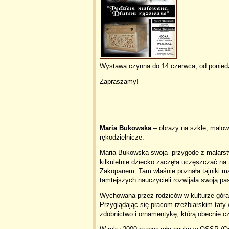
Wystawa czynna do 14 czerwca, od poniedzi
Zapraszamy!
Maria Bukowska
– obrazy na szkle, malow
rękodzielnicze.
Maria Bukowska swoją przygodę z malarstwe
kilkuletnie dziecko zaczęła uczęszczać na
Zakopanem. Tam właśnie poznała tajniki ma
tamtejszych nauczycieli rozwijała swoją p
Wychowana przez rodziców w kulturze góral
Przyglądając się pracom rzeźbiarskim taty w
zdobnictwo i ornamentykę, którą obecnie c