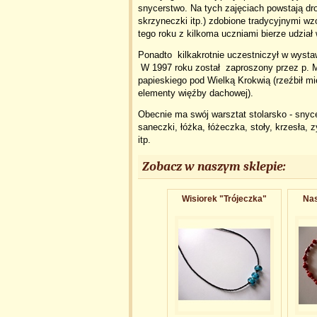
snycerstwo. Na tych zajęciach powstają dro
skrzyneczki itp.) zdobione tradycyjnymi 
tego roku z kilkoma uczniami bierze udzia
Ponadto kilkakrotnie uczestniczył w wyst
W 1997 roku został zaproszony przez p. M
papieskiego pod Wielką Krokwią (rzeźbił mi
elementy więźby dachowej).
Obecnie ma swój warsztat stolarsko - snyce
saneczki, łóżka, łóżeczka, stoły, krzesła, z
itp.
Zobacz w naszym sklepie:
Wisiorek "Trójeczka​"
Nas