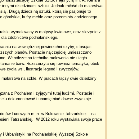
lnokształcącej Szkole Sztuk Pięknych) im. A. Kenara
 innymi dziedzinami sztuki. Jednak miłość do malarstwa
isiaj. Drugą dziedziną sztuki, którą się pasjonuje to
e góralskie, kufry meble oraz przedmioty codziennego
óralski wymalowany w motywy kwiatowe, oraz skrzynie z
dla zdobnictwa podhalańskiego.
waniu na wewnętrznej powierzchni szyby, stosując
liższych planów. Postacie najczęściej umieszczano
inne. Współczesna technika malowania nie uległa
 łamanie barw. Rozszerzyła się również tematyka, obok
we życia wsi, ilustracje legend i zwyczajów.
 malarstwa na szkle. W pracach łączy dwie dziedziny
zana z Podhalem i żyjącymi tutaj ludźmi. Postacie i
 celu dokumentować i upamiętniać dawne zwyczaje
órców Ludowych m.in. w Bukowinie Tatrzańskiej – na
sieni Tatrzańskiej. W 2012 roku wystawiała swoje prace
y i Urbanistyki na Podhalańskiej Wyższej Szkole