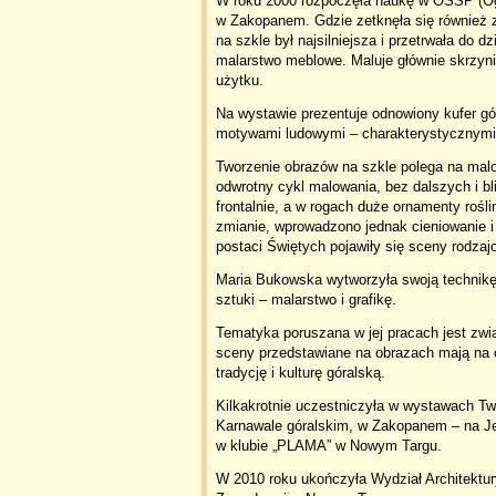
W roku 2000 rozpoczęła naukę w OSSP (Ogó
w Zakopanem. Gdzie zetknęła się również z
na szkle był najsilniejsza i przetrwała do dz
malarstwo meblowe. Maluje głównie skrzyni
użytku.
Na wystawie prezentuje odnowiony kufer g
motywami ludowymi – charakterystycznymi 
Tworzenie obrazów na szkle polega na malo
odwrotny cykl malowania, bez dalszych i b
frontalnie, a w rogach duże ornamenty rośl
zmianie, wprowadzono jednak cieniowanie i
postaci Świętych pojawiły się sceny rodzajo
Maria Bukowska wytworzyła swoją technikę
sztuki – malarstwo i grafikę.
Tematyka poruszana w jej pracach jest zwią
sceny przedstawiane na obrazach mają na
tradycję i kulturę góralską.
Kilkakrotnie uczestniczyła w wystawach Tw
Karnawale góralskim, w Zakopanem – na Je
w klubie „PLAMA” w Nowym Targu.
W 2010 roku ukończyła Wydział Architektur