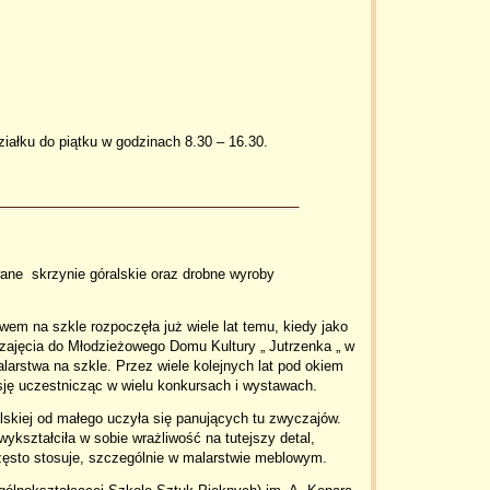
ałku do piątku w godzinach 8.30 – 16.30.
ane skrzynie góralskie oraz drobne wyroby
m na szkle rozpoczęła już wiele lat temu, kiedy jako
 zajęcia do Młodzieżowego Domu Kultury „ Jutrzenka „ w
larstwa na szkle. Przez wiele kolejnych lat pod okiem
asję uczestnicząc w wielu konkursach i wystawach.
skiej od małego uczyła się panujących tu zwyczajów.
ykształciła w sobie wrażliwość na tutejszy detal,
zęsto stosuje, szczególnie w malarstwie meblowym.