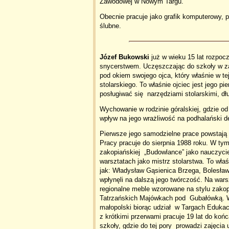
Zawodowej w Nowym Targu.
Obecnie pracuje jako grafik komputerowy, p
ślubne.
Józef Bukowski
już w wieku 15 lat rozpo
snycerstwem. Uczęszczając do szkoły w zaw
pod okiem swojego ojca, który właśnie w tej
stolarskiego. To właśnie ojciec jest jego 
posługiwać się narzędziami stolarskimi, dł
Wychowanie w rodzinie góralskiej, gdzie od
wpływ na jego wrażliwość na podhalański d
Pierwsze jego samodzielne prace powstają
Pracy pracuje do sierpnia 1988 roku. W t
zakopiańskiej „Budowlance” jako nauczycie
warsztatach jako mistrz stolarstwa. To wła
jak: Władysław Gąsienica Brzega, Bolesław 
wpłynęli na dalszą jego twórczość. Na war
regionalne meble wzorowane na stylu zako
Tatrzańskich Majówkach pod Gubałówką. W 
małopolski biorąc udział w Targach Eduka
z krótkimi przerwami pracuje 19 lat do ko
szkoły, gdzie do tej pory prowadzi zajęcia 