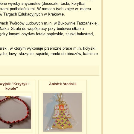
bne wyroby snycerskie (deseczki, tacki, korytka,
wzorami podhalańskimi. W ramach tych zajęć w marcu
ł w Targach Edukacyjnych w Krakowie.
awach Twórców Ludowych m.in. w Bukowinie Tatrzańskiej.
arka Szalę do współpracy przy budowie ołtarza
ędzy innymi obydwa fotele papieskie, słupki balustrad,
rski, w którym wykonuje przeróżne prace m.in. kołyski,
ydle, ławy, skrzynie, sąsieki, ramki do obrazów, karnisze
zyjnik "Krzyżyk i
Aniołek średni II
korale"