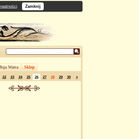
rywatności
.
Zamknij
oja Watra
Sklep
22
23
24
25
26
27
28
29
30
»