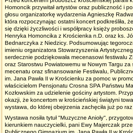
Przed koncertem proboszcz krościeńskiej parafii 
Homoncik przywitał artystów oraz publiczność i po
głosu organizatorkę wydarzenia Agnieszkę Radwa
która rozpoczynając ostatni koncert podkreśliła, ż
się dzięki życzliwości i współpracy księży probosz
Henryka Homoncika z Krościenka n.D. oraz ks. J
Bednarczyka z Niedzicy. Podsumowując tegoroczn
imieniu organizatora Stowarzyszenia Artystyczne
serdecznie podziękowała mecenasowi festiwalu Z
oraz Starostwu Powiatowemu w Nowym Targu za
mecenatu oraz sfinansowanie Festiwalu, Public
im. Jana Pawła II w Krościenku za pomoc w promo
właścicielom Pensjonatu Crosna SPA Państwu Mar
Kozłowskim za udzielenie gościny artystom. Przy
okazji, że koncertom w krościeńskiej świątyni tow
wystawa, do której obejrzenia zachęciła już po raz 
Wystawa nosiła tytuł "Muzyczne Anioły", przygot
kierunkiem nauczycielki, pani Ewy Majerczak prz
Publicznego Gimnazjum im. Jana Pawła II w Krośc