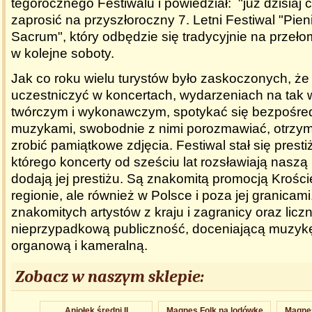
tegorocznego Festiwalu i powiedział: "już dzisiaj 
zaprosić na przyszłoroczny 7. Letni Festiwal "Pien
Sacrum", który odbędzie się tradycyjnie na przełomi
w kolejne soboty.
Jak co roku wielu turystów było zaskoczonych, że 
uczestniczyć w koncertach, wydarzeniach na tak
twórczym i wykonawczym, spotykać się bezpośred
muzykami, swobodnie z nimi porozmawiać, otrzym
zrobić pamiątkowe zdjęcia. Festiwal stał się prest
którego koncerty od sześciu lat rozsławiają naszą
dodają jej prestiżu. Są znakomitą promocją Krości
regionie, ale również w Polsce i poza jej granicam
znakomitych artystów z kraju i zagranicy oraz licz
nieprzypadkową publiczność, doceniającą muzyk
organową i kameralną.
Zobacz w naszym sklepie:
Aniołek średni II
Magnes Folk na lodówkę
Magnes