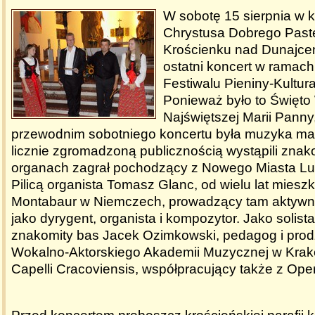
W sobotę 15 sierpnia w k
Chrystusa Dobrego Past
Krościenku nad Dunajce
ostatni koncert w ramach
Festiwalu Pieniny-Kultur
Ponieważ było to Święto
Najświętszej Marii Pann
przewodnim sobotniego koncertu była muzyka mar
licznie zgromadzoną publicznością wystąpili znako
organach zagrał pochodzący z Nowego Miasta L
Pilicą organista Tomasz Glanc, od wielu lat miesz
Montabaur w Niemczech, prowadzący tam aktywną
jako dyrygent, organista i kompozytor. Jako solista
znakomity bas Jacek Ozimkowski, pedagog i prod
Wokalno-Aktorskiego Akademii Muzycznej w Krako
Capelli Cracoviensis, współpracujący także z Op