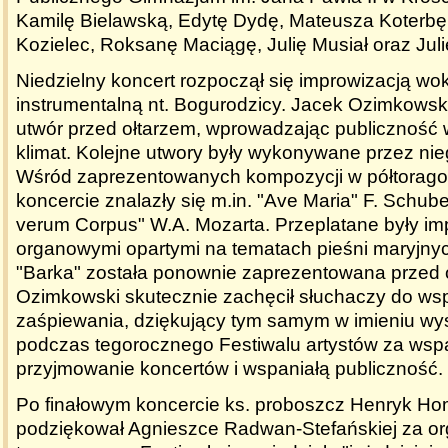
Kamilę Bielawską, Edytę Dydę, Mateusza Koterbę
Kozielec, Roksanę Maciągę, Julię Musiał oraz Jul
Niedzielny koncert rozpoczął się improwizacją wo
instrumentalną nt. Bogurodzicy. Jacek Ozimkowsk
utwór przed ołtarzem, wprowadzając publiczność 
klimat. Kolejne utwory były wykonywane przez nie
Wśród zaprezentowanych kompozycji w półtorag
koncercie znalazły się m.in. "Ave Maria" F. Schub
verum Corpus" W.A. Mozarta. Przeplatane były im
organowymi opartymi na tematach pieśni maryjnyc
"Barka" została ponownie zaprezentowana przed 
Ozimkowski skutecznie zachęcił słuchaczy do wsp
zaśpiewania, dziękujący tym samym w imieniu wy
podczas tegorocznego Festiwalu artystów za wsp
przyjmowanie koncertów i wspaniałą publiczność.
Po finałowym koncercie ks. proboszcz Henryk Ho
podziękował Agnieszce Radwan-Stefańskiej za or