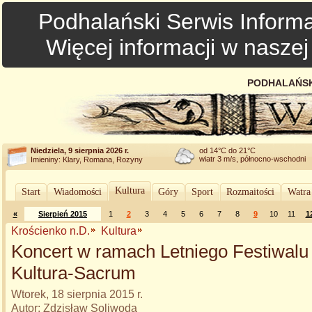
Podhalański Serwis Informa
Więcej informacji w nasze
PODHALAŃSK
Niedziela, 9 sierpnia 2026 r.
od 14°C do 21°C
wiatr 3 m/s, północno-wschodni
Imieniny: Klary, Romana, Rozyny
Kultura
Start
Wiadomości
Góry
Sport
Rozmaitości
Watra
«
Sierpień 2015
1
2
3
4
5
6
7
8
9
10
11
1
Krościenko n.D.
Kultura
Koncert w ramach Letniego Festiwalu 
Kultura-Sacrum
Wtorek, 18 sierpnia 2015 r.
Autor: Zdzisław Soliwoda