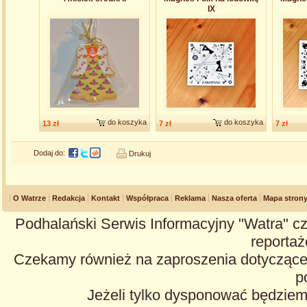
IX
do koszyka
do koszyka
13 zł
7 zł
7 zł
Dodaj do:
Drukuj
O Watrze
Redakcja
Kontakt
Współpraca
Reklama
Nasza oferta
Mapa stron
Podhalański Serwis Informacyjny "Watra" cz
reportaże
Czekamy również na zaproszenia dotyczące z
p
Jeżeli tylko dysponować będzie