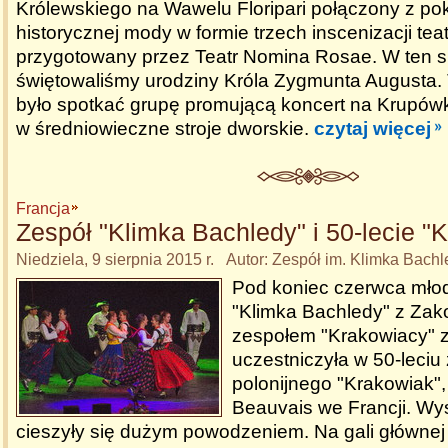
Królewskiego na Wawelu Floripari połączony z p
historycznej mody w formie trzech inscenizacji tea
przygotowany przez Teatr Nomina Rosae. W ten 
świętowaliśmy urodziny Króla Zygmunta Augusta.
było spotkać grupę promującą koncert na Krupów
w średniowieczne stroje dworskie.
czytaj więcej
Francja
Zespół "Klimka Bachledy" i 50-lecie "
Niedziela, 9 sierpnia 2015 r. Autor: Zespół im. Klimka Bach
Pod koniec czerwca młod
"Klimka Bachledy" z Za
zespołem "Krakowiacy" 
uczestniczyła w 50-leciu
polonijnego "Krakowiak", 
Beauvais we Francji. Wy
cieszyły się dużym powodzeniem. Na gali głównej 