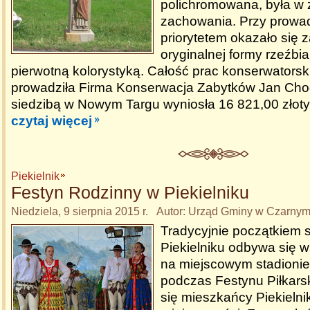
polichromowana, była w 
zachowania. Przy prow
priorytetem okazało się
oryginalnej formy rzeźbia
pierwotną kolorystyką. Całość prac konserwatorski
prowadziła Firma Konserwacja Zabytków Jan Cho
siedzibą w Nowym Targu wyniosła 16 821,00 złoty
czytaj więcej
Piekielnik
Festyn Rodzinny w Piekielniku
Niedziela, 9 sierpnia 2015 r. Autor: Urząd Gminy w Czarny
Tradycyjnie początkiem s
Piekielniku odbywa się 
na miejscowym stadionie 
podczas Festynu Piłkars
się mieszkańcy Piekielni