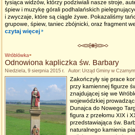
tysiąca widzów, którzy podziwiali nasze stroje, aut
śpiew i muzykę górali podhalańskich pielęgnujący
i zwyczaje, które są ciągle żywe. Pokazaliśmy tań
grupowe, śpiew, taniec zbójnicki, oraz fragment w
czytaj więcej
Wróblówka
Odnowiona kapliczka św. Barbary
Niedziela, 9 sierpnia 2015 r. Autor: Urząd Gminy w Czarny
Zakończyły się prace ko
przy kamiennej figurze ś
znajdującej się we Wrób
wojewódzkiej prowadząc
Dunajca do Nowego Tar
figura z przełomu XIX i 
przedstawiająca św. Bar
naturalnego kamienia p