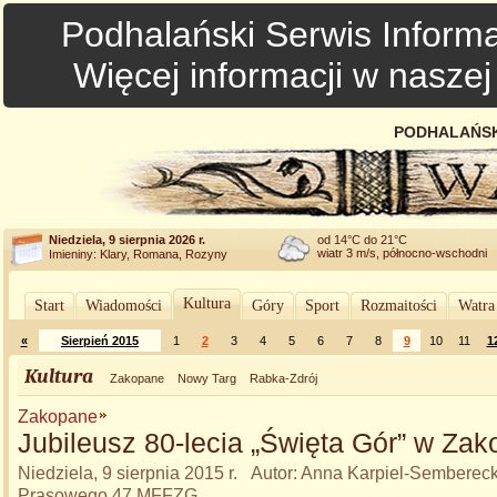
Podhalański Serwis Informa
Więcej informacji w nasze
PODHALAŃSK
Niedziela, 9 sierpnia 2026 r.
od 14°C do 21°C
wiatr 3 m/s, północno-wschodni
Imieniny: Klary, Romana, Rozyny
Kultura
Start
Wiadomości
Góry
Sport
Rozmaitości
Watra
«
Sierpień 2015
1
2
3
4
5
6
7
8
9
10
11
1
Kultura
Zakopane
Nowy Targ
Rabka-Zdrój
Zakopane
Jubileusz 80-lecia „Święta Gór” w Za
Niedziela, 9 sierpnia 2015 r. Autor: Anna Karpiel-Sembereck
Prasowego 47.MFFZG