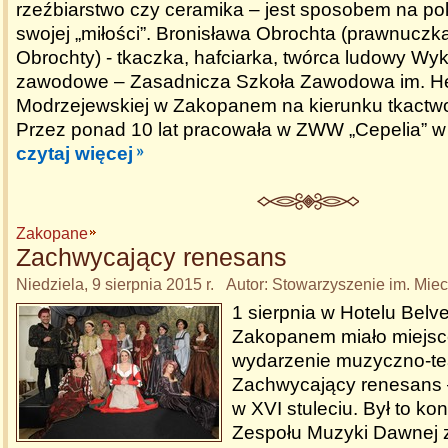
rzeźbiarstwo czy ceramika – jest sposobem na pok
swojej „miłości”. Bronisława Obrochta (prawnuczk
Obrochty) - tkaczka, hafciarka, twórca ludowy Wyk
zawodowe – Zasadnicza Szkoła Zawodowa im. H
Modrzejewskiej w Zakopanem na kierunku tkactwo
Przez ponad 10 lat pracowała w ZWW „Cepelia” 
czytaj więcej
Zakopane
Zachwycający renesans
Niedziela, 9 sierpnia 2015 r. Autor: Stowarzyszenie im. Mi
1 sierpnia w Hotelu Belv
Zakopanem miało miejsc
wydarzenie muzyczno-tea
Zachwycający renesans 
w XVI stuleciu. Był to k
Zespołu Muzyki Dawnej