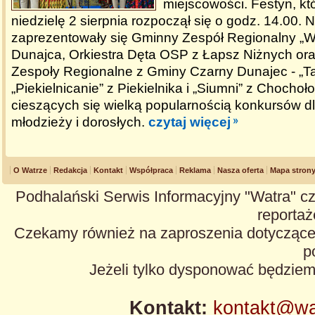
miejscowości. Festyn, kt
niedzielę 2 sierpnia rozpoczął się o godz. 14.00. 
zaprezentowały się Gminny Zespół Regionalny „W
Dunajca, Orkiestra Dęta OSP z Łapsz Niżnych ora
Zespoły Regionalne z Gminy Czarny Dunajec - „Ta
„Piekielnicanie” z Piekielnika i „Siumni” z Chochoł
cieszących się wielką popularnością konkursów dl
młodzieży i dorosłych.
czytaj więcej
O Watrze
Redakcja
Kontakt
Współpraca
Reklama
Nasza oferta
Mapa stron
Podhalański Serwis Informacyjny "Watra" cz
reportaże
Czekamy również na zaproszenia dotyczące z
p
Jeżeli tylko dysponować będzie
Kontakt:
kontakt@wa