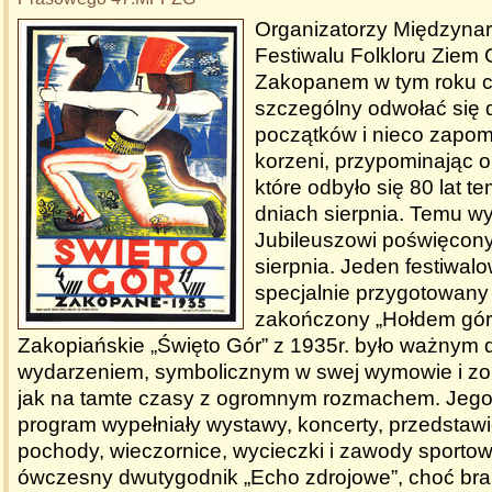
Organizatorzy Międzyn
Festiwalu Folkloru Ziem 
Zakopanem w tym roku 
szczególny odwołać się 
początków i nieco zapom
korzeni, przypominając o
które odbyło się 80 lat 
dniach sierpnia. Temu 
Jubileuszowi poświęcony
sierpnia. Jeden festiwal
specjalnie przygotowany
zakończony „Hołdem gór
Zakopiańskie „Święto Gór” z 1935r. było ważnym d
wydarzeniem, symbolicznym w swej wymowie i z
jak na tamte czasy z ogromnym rozmachem. Jego
program wypełniały wystawy, koncerty, przedstawi
pochody, wieczornice, wycieczki i zawody sportow
ówczesny dwutygodnik „Echo zdrojowe”, choć br