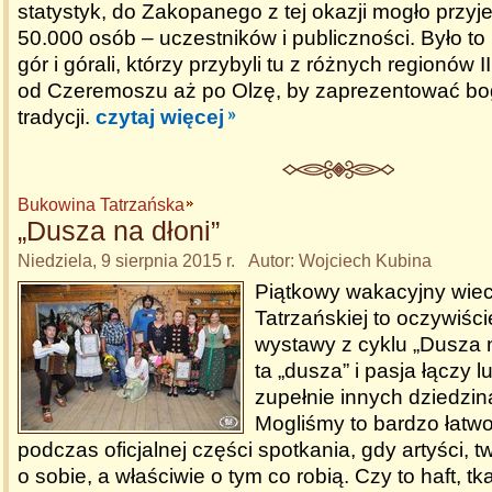
statystyk, do Zakopanego z tej okazji mogło przy
50.000 osób – uczestników i publiczności. Było t
gór i górali, którzy przybyli tu z różnych regionów 
od Czeremoszu aż po Olzę, by zaprezentować b
tradycji.
czytaj więcej
Bukowina Tatrzańska
„Dusza na dłoni”
Niedziela, 9 sierpnia 2015 r. Autor: Wojciech Kubina
Piątkowy wakacyjny wie
Tatrzańskiej to oczywiśc
wystawy z cyklu „Dusza n
ta „dusza” i pasja łączy 
zupełnie innych dziedzin
Mogliśmy to bardzo łatwo
podczas oficjalnej części spotkania, gdy artyści, 
o sobie, a właściwie o tym co robią. Czy to haft, t