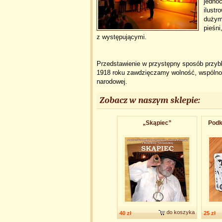
jedno
ilustr
dużym
pieśni
z występującymi.
Przedstawienie w przystępny sposób przybl
1918 roku zawdzięczamy wolność, wspólnotę
narodowej.
Zobacz w naszym sklepie:
„Skąpiec”
Podk
do koszyka
40 zł
25 zł