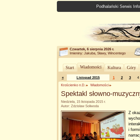
Podhalański Serwis Info
Czwartek, 6 sierpnia 2026 r.
Imieniny: Jakuba, Sławy, Wincentego
Wiadomości
Start
Kultura
Góry
«
Listopad 2015
1
2
3
4
Krościenko n.D.
Wiadomości
Spektakl słowno-muzyczn
Niedziela, 15 listopada 2015 r.
Autor: Zdzisław Soliwoda
Z okaz
wycho
intera
i form
narrac