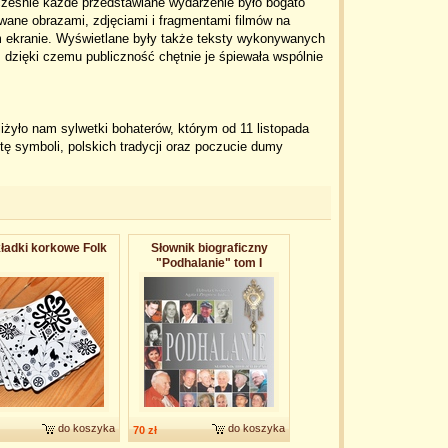
cześnie każde przedstawiane wydarzenie było bogato
owane obrazami, zdjęciami i fragmentami filmów na
 ekranie. Wyświetlane były także teksty wykonywanych
, dzięki czemu publiczność chętnie je śpiewała wspólnie
iżyło nam sylwetki bohaterów, którym od 11 listopada
 symboli, polskich tradycji oraz poczucie dumy
ładki korkowe Folk
Słownik biograficzny
"Podhalanie" tom I
do koszyka
do koszyka
70 zł