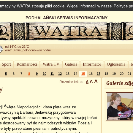
rmacyjny WATRA stosuje pliki cookie. Więcej informacji w naszej
Polityce p
PODHALAŃSKI SERWIS INFORMACYJNY
od 14°C do 21°C
wiatr 3 m/s, północno-wschodni
Sport
Rozmaitości
Watra TV
Galeria
Informator
Ogłoszenia
M
5
6
7
8
9
10
11
12
13
14
15
16
17
18
19
20
21
A
A
A
Rozmiar tekstu:
Galerie zdję
y
ji Święta Niepodległości klasa piąta wraz ze
wawczynią Barbarą Bielawską przygotowała
ktywny spektakl słowno- muzyczny, który w swojej treści
ie dostosowany był do najmłodszych widzów. Poezja i
je były przeplatane pieśniami patriotycznymi,