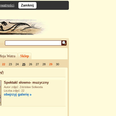
rywatności
.
Zamknij
oja Watra
Sklep
22
23
24
25
26
27
28
29
30
ć:
Spektakl słowno- muzyczny
Autor zdjęć: Zdzisław Soliwoda
Liczba zdjęć: 22
obejrzyj galerię