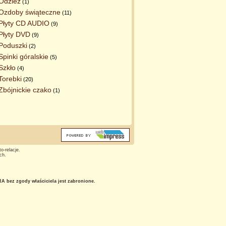
Odzież
(1)
Ozdoby świąteczne
(11)
Płyty CD AUDIO
(9)
Płyty DVD
(9)
Poduszki
(2)
Spinki góralskie
(5)
Szkło
(4)
Torebki
(20)
Zbójnickie czako
(1)
o-relacje.
ch.
 bez zgody właściciela jest zabronione.