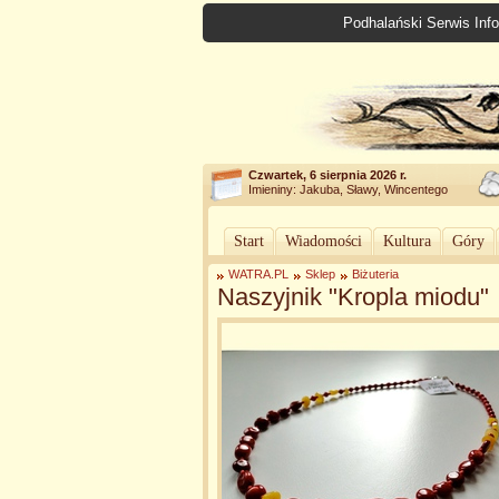
Podhalański Serwis Info
Czwartek, 6 sierpnia 2026 r.
Imieniny: Jakuba, Sławy, Wincentego
Start
Wiadomości
Kultura
Góry
WATRA.PL
Sklep
Biżuteria
Naszyjnik "Kropla miodu"