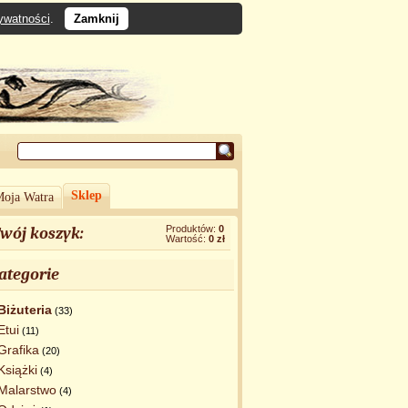
rywatności
.
Zamknij
Sklep
oja Watra
Produktów:
0
wój koszyk:
Wartość:
0 zł
ategorie
Biżuteria
(33)
Etui
(11)
Grafika
(20)
Książki
(4)
Malarstwo
(4)