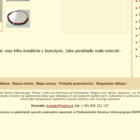
l, oraz kilku koralików z bursztynu. Jako przekładki małe rureczki -
klama
Nasza oferta
Mapa strony
Polityka prywatności
Regulamin Sklepu
ki Serwis Informacyjny "Watra" czeka na informacje od Internautów. Mogą to być teksty, reportaże, czy fot
ekamy również na zaproszenia dotyczące zbliżających się wydarzeń społecznych, kulturalnych, polityczny
Jeżeli tylko dysponować będziemy czasem wyślemy tam naszego reportera.
Kontakt:
kontakt@watra.pl
,
tel.
(+48) 606 151 137
hnianie w jakikolwiek sposób materiałów zawartych w Podhalańskim Serwisie Informacyjnym WATRA