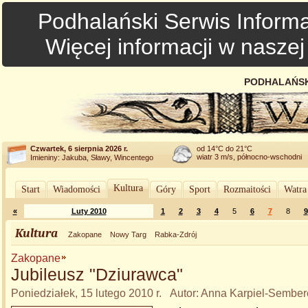
Podhalański Serwis Informa
Więcej informacji w nasze
PODHALAŃSK
Czwartek, 6 sierpnia 2026 r.
od 14°C do 21°C
wiatr 3 m/s, północno-wschodni
Imieniny: Jakuba, Sławy, Wincentego
Kultura
Start
Wiadomości
Góry
Sport
Rozmaitości
Watra
«
Luty 2010
1
2
3
4
5
6
7
8
9
Kultura
Zakopane
Nowy Targ
Rabka-Zdrój
Zakopane
Jubileusz "Dziurawca"
Poniedziałek, 15 lutego 2010 r. Autor: Anna Karpiel-Sembe