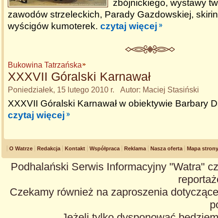
zbójnickiego, wystawy tw
zawodów strzeleckich, Parady Gazdowskiej, skiring
wyścigów kumoterek.
czytaj więcej
Bukowina Tatrzańska
XXXVII Góralski Karnawał
Poniedziałek, 15 lutego 2010 r. Autor: Maciej Stasiński
XXXVII Góralski Karnawał w obiektywie Barbary D
czytaj więcej
O Watrze
Redakcja
Kontakt
Współpraca
Reklama
Nasza oferta
Mapa stron
Podhalański Serwis Informacyjny "Watra" cz
reportaże
Czekamy również na zaproszenia dotyczące z
p
Jeżeli tylko dysponować będzie