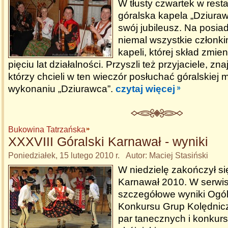
W tłusty czwartek w rest
góralska kapela „Dziuraw
swój jubileusz. Na posia
niemal wszystkie członkin
kapeli, której skład zmien
pięciu lat działalności. Przyszli też przyjaciele, zn
którzy chcieli w ten wieczór posłuchać góralskiej 
wykonaniu „Dziurawca”.
czytaj więcej
Bukowina Tatrzańska
XXXVIII Góralski Karnawał - wyniki
Poniedziałek, 15 lutego 2010 r. Autor: Maciej Stasiński
W niedzielę zakończył si
Karnawał 2010. W serwis
szczegółowe wyniki Ogó
Konkursu Grup Kolędnic
par tanecznych i konkurs