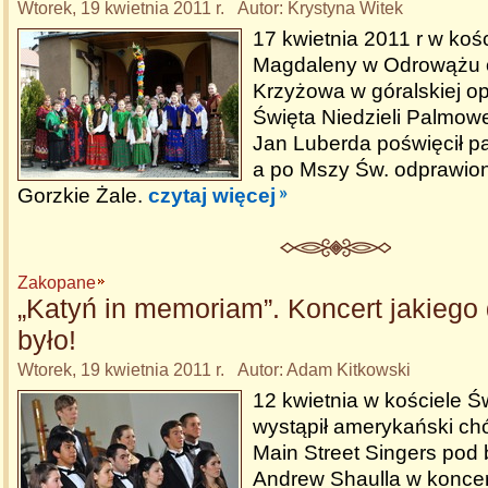
Wtorek, 19 kwietnia 2011 r. Autor: Krystyna Witek
17 kwietnia 2011 r w kośc
Magdaleny w Odrowążu o
Krzyżowa w góralskiej opr
Święta Niedzieli Palmowe
Jan Luberda poświęcił p
a po Mszy Św. odprawion
Gorzkie Żale.
czytaj więcej
Zakopane
„Katyń in memoriam”. Koncert jakiego
było!
Wtorek, 19 kwietnia 2011 r. Autor: Adam Kitkowski
12 kwietnia w kościele Ś
wystąpił amerykański ch
Main Street Singers pod
Andrew Shaulla w koncer