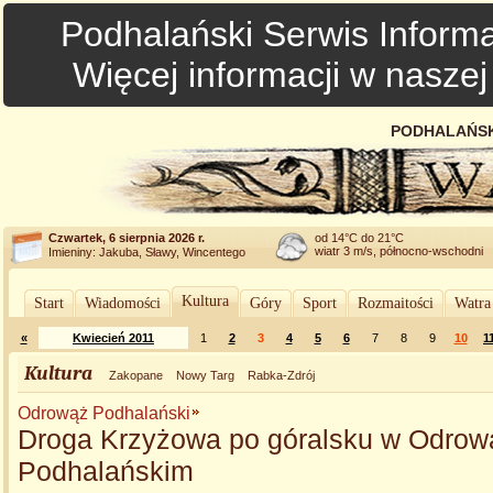
Podhalański Serwis Informa
Więcej informacji w nasze
PODHALAŃSK
Czwartek, 6 sierpnia 2026 r.
od 14°C do 21°C
wiatr 3 m/s, północno-wschodni
Imieniny: Jakuba, Sławy, Wincentego
Kultura
Start
Wiadomości
Góry
Sport
Rozmaitości
Watra
«
Kwiecień 2011
1
2
3
4
5
6
7
8
9
10
1
Kultura
Zakopane
Nowy Targ
Rabka-Zdrój
Odrowąż Podhalański
Droga Krzyżowa po góralsku w Odrow
Podhalańskim