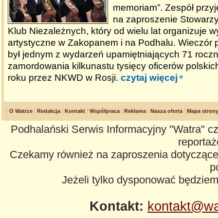
memoriam”. Zespół przyjec
na zaproszenie Stowarzy
Klub Niezależnych, który od wielu lat organizuje 
artystyczne w Zakopanem i na Podhalu. Wieczór pie
był jednym z wydarzeń upamiętniających 71 roczn
zamordowania kilkunastu tysięcy oficerów polski
roku przez NKWD w Rosji.
czytaj więcej
O Watrze
Redakcja
Kontakt
Współpraca
Reklama
Nasza oferta
Mapa stron
Podhalański Serwis Informacyjny "Watra" cz
reportaże
Czekamy również na zaproszenia dotyczące z
p
Jeżeli tylko dysponować będzie
Kontakt:
kontakt@wa