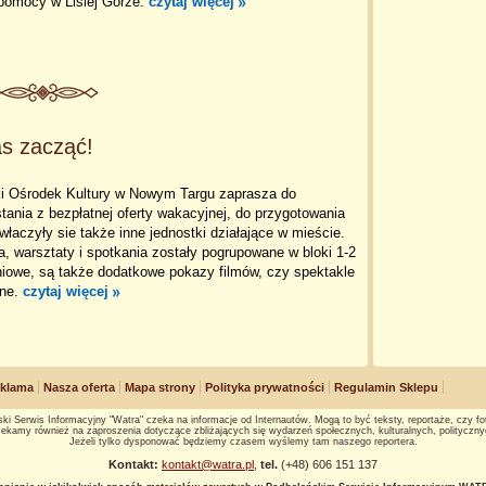
omocy w Lisiej Górze.
czytaj więcej
s zacząć!
ki Ośrodek Kultury w Nowym Targu zaprasza do
tania z bezpłatnej oferty wakacyjnej, do przygotowania
 właczyły sie także inne jednostki działające w mieście.
a, warsztaty i spotkania zostały pogrupowane w bloki 1-2
niowe, są także dodatkowe pokazy filmów, czy spektakle
lne.
czytaj więcej
klama
Nasza oferta
Mapa strony
Polityka prywatności
Regulamin Sklepu
ki Serwis Informacyjny "Watra" czeka na informacje od Internautów. Mogą to być teksty, reportaże, czy fot
ekamy również na zaproszenia dotyczące zbliżających się wydarzeń społecznych, kulturalnych, polityczny
Jeżeli tylko dysponować będziemy czasem wyślemy tam naszego reportera.
Kontakt:
kontakt@watra.pl
,
tel.
(+48) 606 151 137