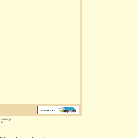
o-relacje.
ch.