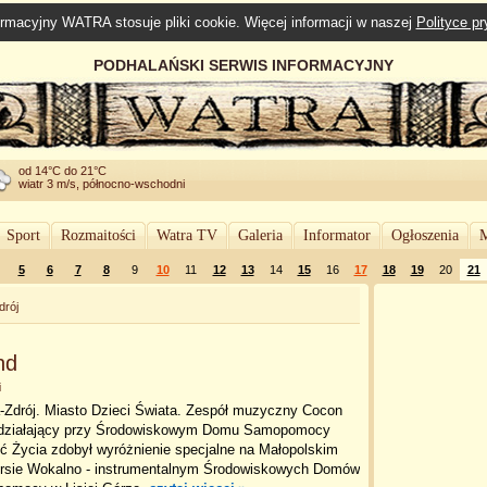
rmacyjny WATRA stosuje pliki cookie. Więcej informacji w naszej
Polityce p
PODHALAŃSKI SERWIS INFORMACYJNY
od 14°C do 21°C
wiatr 3 m/s, północno-wschodni
Sport
Rozmaitości
Watra TV
Galeria
Informator
Ogłoszenia
M
5
6
7
8
9
10
11
12
13
14
15
16
17
18
19
20
21
drój
nd
i
-Zdrój. Miasto Dzieci Świata. Zespół muzyczny Cocon
działający przy Środowiskowym Domu Samopomocy
ć Życia zdobył wyróżnienie specjalne na Małopolskim
rsie Wokalno - instrumentalnym Środowiskowych Domów