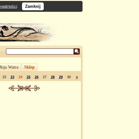
rywatności
.
Zamknij
oja Watra
Sklep
22
23
24
25
26
27
28
29
30
»