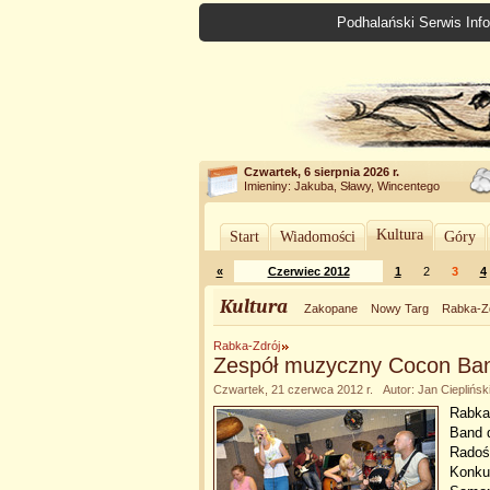
Podhalański Serwis Info
Czwartek, 6 sierpnia 2026 r.
Imieniny: Jakuba, Sławy, Wincentego
Kultura
Start
Wiadomości
Góry
«
Czerwiec 2012
1
2
3
4
Kultura
Zakopane
Nowy Targ
Rabka-Z
Rabka-Zdrój
Zespół muzyczny Cocon Ba
Czwartek, 21 czerwca 2012 r. Autor: Jan Cieplińsk
Rabka
Band 
Radoś
Konku