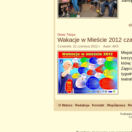
Samop
Nowy Targ
Wakacje w Mieście 2012 cza
Czwartek, 21 czerwca 2012 r. Autor: AKS
Miejs
korzys
której
Zajęci
tygod
teatra
O Watrze
Redakcja
Kontakt
Współpraca
Re
Podhalańs
Cz