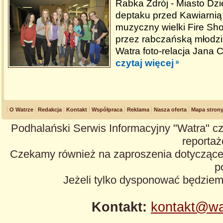
Rabka Zdrój - Miasto Dzi
deptaku przed Kawiarnią
muzyczny wielki Fire S
przez rabczańską młodzi
Watra foto-relacja Jana C
czytaj więcej
O Watrze
Redakcja
Kontakt
Współpraca
Reklama
Nasza oferta
Mapa stron
Podhalański Serwis Informacyjny "Watra" cz
reportaże
Czekamy również na zaproszenia dotyczące z
p
Jeżeli tylko dysponować będzie
Kontakt:
kontakt@wa