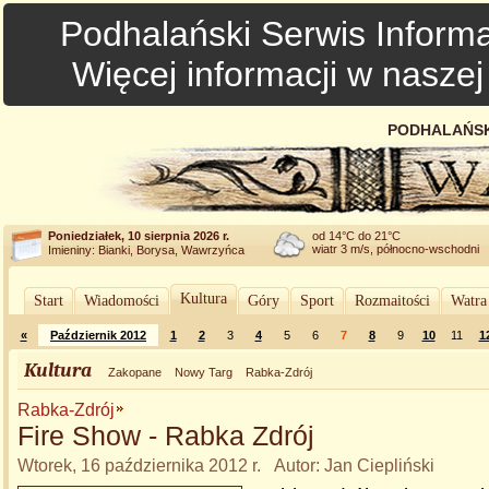
Podhalański Serwis Informa
Więcej informacji w nasze
PODHALAŃSK
Poniedziałek, 10 sierpnia 2026 r.
od 14°C do 21°C
wiatr 3 m/s, północno-wschodni
Imieniny: Bianki, Borysa, Wawrzyńca
Kultura
Start
Wiadomości
Góry
Sport
Rozmaitości
Watra
«
Październik 2012
1
2
3
4
5
6
7
8
9
10
11
1
Kultura
Zakopane
Nowy Targ
Rabka-Zdrój
Rabka-Zdrój
Fire Show - Rabka Zdrój
Wtorek, 16 października 2012 r. Autor: Jan Ciepliński