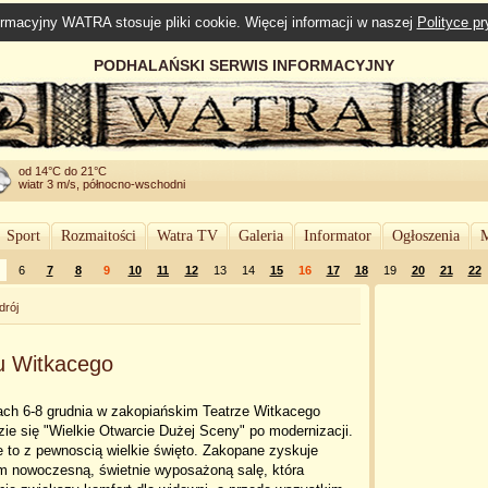
rmacyjny WATRA stosuje pliki cookie. Więcej informacji w naszej
Polityce p
PODHALAŃSKI SERWIS INFORMACYJNY
od 14°C do 21°C
wiatr 3 m/s, północno-wschodni
Sport
Rozmaitości
Watra TV
Galeria
Informator
Ogłoszenia
M
6
7
8
9
10
11
12
13
14
15
16
17
18
19
20
21
22
drój
u Witkacego
ach 6-8 grudnia w zakopiańskim Teatrze Witkacego
ie się "Wielkie Otwarcie Dużej Sceny" po modernizacji.
 to z pewnoscią wielkie święto. Zakopane zyskuje
m nowoczesną, świetnie wyposażoną salę, która