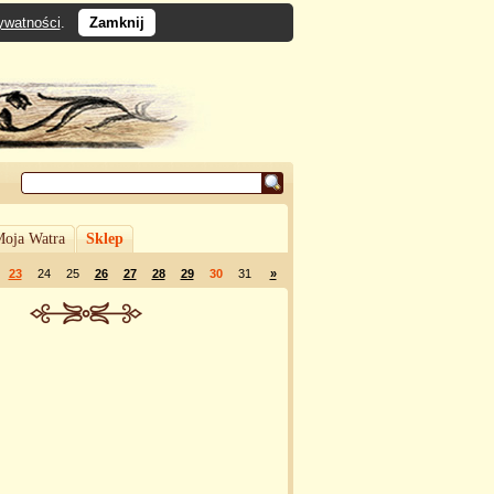
rywatności
.
Zamknij
oja Watra
Sklep
23
24
25
26
27
28
29
30
31
»