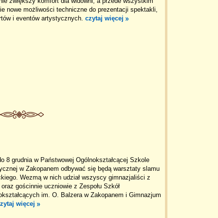
nie zwiększy komfort dla widowni, a przede wszystkim
ie nowe możliwości techniczne do prezentacji spektakli,
rtów i eventów artystycznych.
czytaj więcej
do 8 grudnia w Państwowej Ogólnokształcącej Szkole
tycznej w Zakopanem odbywać się będą warsztaty slamu
ckiego. Wezmą w nich udział wszyscy gimnazjaliści z
oraz gościnnie uczniowie z Zespołu Szkół
okształcących im. O. Balzera w Zakopanem i Gimnazjum
zytaj więcej