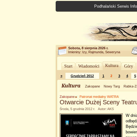
Podhalański Serwis Info
Sobota, 8 sierpnia 2026 r.
Imieniny: Izy, Rajmunda, Seweryna
Kultura
Start
Wiadomości
Góry
«
Grudzień 2012
1
2
3
4
5
Kultura
Zakopane
Nowy Targ
Rabka-Z
Zakopane
Patronat medialny WATRA
Otwarcie Dużej Sceny Teatr
Środa, 5 grudnia 2012 r. Autor: AKS
W dni
odbędz
Będzie
bowie