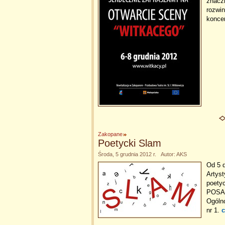
znacz
rozwin
konce
Zakopane
Poetycki Slam
Środa, 5 grudnia 2012 r. Autor: AKS
Od 5 
Artys
poety
POSA 
Ogóln
nr 1.
c