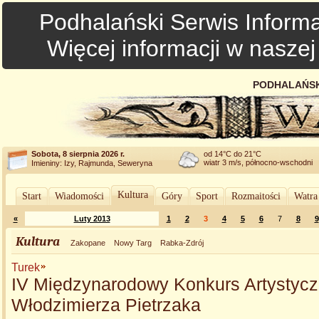
Podhalański Serwis Informa
Więcej informacji w nasze
PODHALAŃSK
Sobota, 8 sierpnia 2026 r.
od 14°C do 21°C
wiatr 3 m/s, północno-wschodni
Imieniny: Izy, Rajmunda, Seweryna
Kultura
Start
Wiadomości
Góry
Sport
Rozmaitości
Watra
«
Luty 2013
1
2
3
4
5
6
7
8
9
Kultura
Zakopane
Nowy Targ
Rabka-Zdrój
Turek
IV Międzynarodowy Konkurs Artystycz
Włodzimierza Pietrzaka