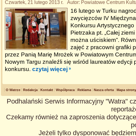
Czwartek, 21 lutego 2013 r. Autor: Powiatowe Centrum Kult
16 lutego w Turku nagro
zwycięzców IV Międzyn
Konkursu Artystycznego 
Pietrzaka pt. „Całej ziem
można uściskiem”. Równi
zajęć z pracowni grafiki
przez Panią Marię Mrożek w Powiatowym Centrum
Nowym Targu znaleźli się wśród laureatów edycji 
konkursu.
czytaj więcej
O Watrze
Redakcja
Kontakt
Współpraca
Reklama
Nasza oferta
Mapa stron
Podhalański Serwis Informacyjny "Watra" cz
reportaże
Czekamy również na zaproszenia dotyczące z
p
Jeżeli tylko dysponować będzie