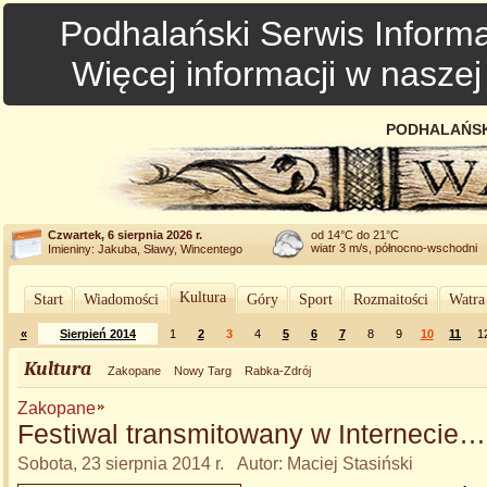
Podhalański Serwis Informa
Więcej informacji w nasze
PODHALAŃSK
Czwartek, 6 sierpnia 2026 r.
od 14°C do 21°C
wiatr 3 m/s, północno-wschodni
Imieniny: Jakuba, Sławy, Wincentego
Kultura
Start
Wiadomości
Góry
Sport
Rozmaitości
Watra
«
Sierpień 2014
1
2
3
4
5
6
7
8
9
10
11
1
Kultura
Zakopane
Nowy Targ
Rabka-Zdrój
Zakopane
Festiwal transmitowany w Internecie…
Sobota, 23 sierpnia 2014 r. Autor: Maciej Stasiński