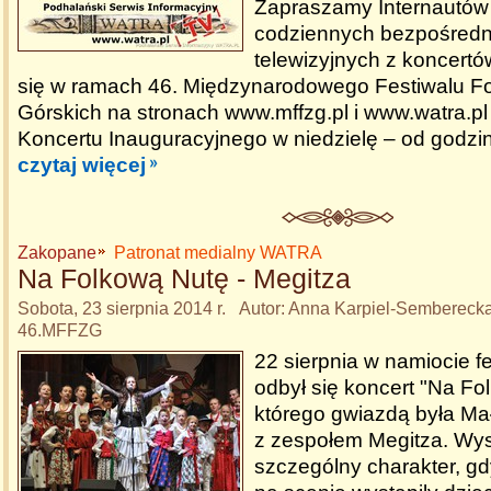
Zapraszamy Internautów
codziennych bezpośredni
telewizyjnych z koncert
się w ramach 46. Międzynarodowego Festiwalu Fo
Górskich na stronach www.mffzg.pl i www.watra.pl
Koncertu Inauguracyjnego w niedzielę – od godzin
czytaj więcej
Zakopane
Patronat medialny WATRA
Na Folkową Nutę - Megitza
Sobota, 23 sierpnia 2014 r. Autor: Anna Karpiel-Sembereck
46.MFFZG
22 sierpnia w namiocie 
odbył się koncert "Na Fo
którego gwiazdą była Ma
z zespołem Megitza. Wys
szczególny charakter, gd