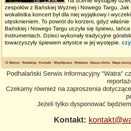
na scenie wystąpiły dziec
zespołów z Bańskiej Wyżnej i Nowego Targu. Jak 
wokalistka koncert był dla niej wyjątkowy i wyczek
utęsknieniem. To powrót do korzeni, gdyż właśnie
Bańskiej i Nowego Targu uczyła się śpiewu, tańca 
instrumentach. Dzieci wykonały tradycyjne góralsk
towarzyszyły śpiewem artystce w jej występie.
czy
O Watrze
Redakcja
Kontakt
Współpraca
Reklama
Nasza oferta
Mapa stron
Podhalański Serwis Informacyjny "Watra" cz
reportaże
Czekamy również na zaproszenia dotyczące z
p
Jeżeli tylko dysponować będzie
Kontakt:
kontakt@wa