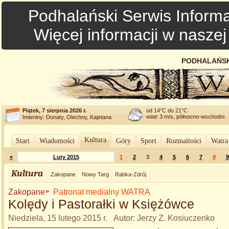
Podhalański Serwis Informa
Więcej informacji w nasze
PODHALAŃSK
Piątek, 7 sierpnia 2026 r.
od 14°C do 21°C
wiatr 3 m/s, północno-wschodni
Imieniny: Donaty, Olechny, Kajetana
Kultura
Start
Wiadomości
Góry
Sport
Rozmaitości
Watra
«
Luty 2015
1
2
3
4
5
6
7
8
9
Kultura
Zakopane
Nowy Targ
Rabka-Zdrój
Zakopane
Patronat medialny WATRA
Kolędy i Pastorałki w Księżówce
Niedziela, 15 lutego 2015 r. Autor: Jerzy Z. Kosiuczenko