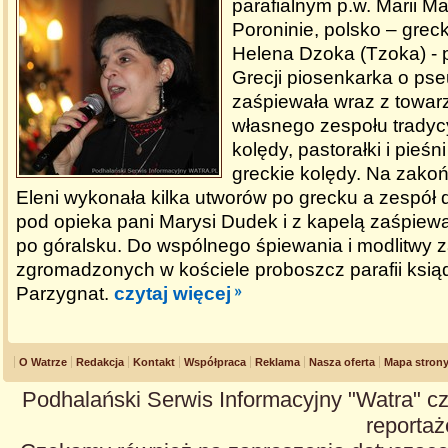
parafialnym p.w. Marii M
Poroninie, polsko – grec
Helena Dzoka (Tzoka) -
Grecji piosenkarka o pse
zaśpiewała wraz z towa
własnego zespołu tradyc
kolędy, pastorałki i pieś
greckie kolędy. Na zako
Eleni wykonała kilka utworów po grecku a zespół 
pod opieka pani Marysi Dudek i z kapelą zaśpiewa
po góralsku. Do wspólnego śpiewania i modlitwy za
zgromadzonych w kościele proboszcz parafii ksią
Parzygnat.
czytaj więcej
O Watrze
Redakcja
Kontakt
Współpraca
Reklama
Nasza oferta
Mapa stron
Podhalański Serwis Informacyjny "Watra" cz
reportaże