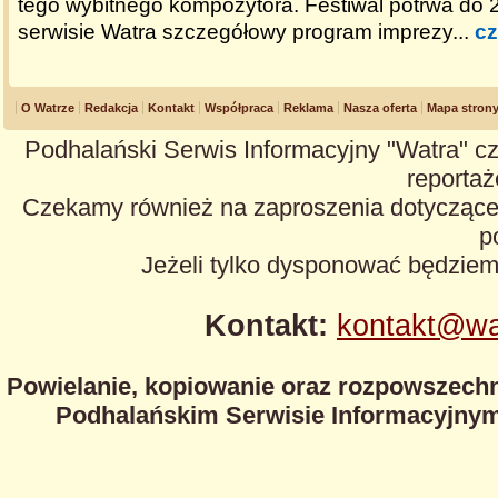
tego wybitnego kompozytora. Festiwal potrwa do 2
serwisie Watra szczegółowy program imprezy...
cz
O Watrze
Redakcja
Kontakt
Współpraca
Reklama
Nasza oferta
Mapa stron
Podhalański Serwis Informacyjny "Watra" cz
reportaże
Czekamy również na zaproszenia dotyczące z
p
Jeżeli tylko dysponować będzie
Kontakt:
kontakt@wa
Powielanie, kopiowanie oraz rozpowszechn
Podhalańskim Serwisie Informacyjnym