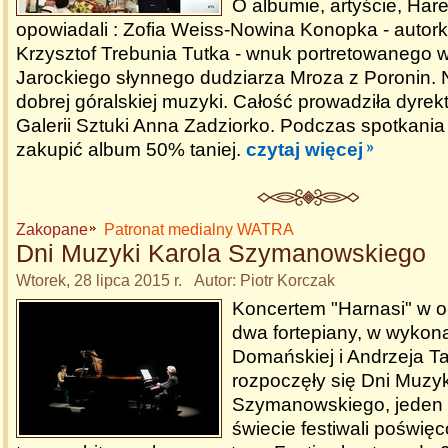
O albumie, artyście, Hare
opowiadali : Zofia Weiss-Nowina Konopka - autorka
Krzysztof Trebunia Tutka - wnuk portretowanego w
Jarockiego słynnego dudziarza Mroza z Poronin. 
dobrej góralskiej muzyki. Całość prowadziła dyrekt
Galerii Sztuki Anna Zadziorko. Podczas spotkani
zakupić album 50% taniej.
czytaj więcej
Zakopane
Patronat medialny WATRA
Dni Muzyki Karola Szymanowskiego
Wtorek, 28 lipca 2015 r. Autor: Piotr Korczak
Koncertem "Harnasi" w 
dwa fortepiany, w wykon
Domańskiej i Andrzeja Ta
rozpoczęły się Dni Muzyk
Szymanowskiego, jeden
świecie festiwali poświę