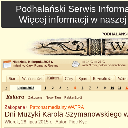
Podhalański Serwis Informa
Więcej informacji w nasze
PODHALAŃSK
Niedziela, 9 sierpnia 2026 r.
od 14°C do 21°C
wiatr 3 m/s, północno-wschodni
Imieniny: Klary, Romana, Rozyny
Kultura
Start
Wiadomości
Góry
Sport
Rozmaitości
Watra
«
Lipiec 2015
1
2
3
4
5
6
7
8
9
10
11
1
Kultura
Zakopane
Nowy Targ
Rabka-Zdrój
Zakopane
Patronat medialny WATRA
Dni Muzyki Karola Szymanowskiego w 
Wtorek, 28 lipca 2015 r. Autor: Piotr Kyc