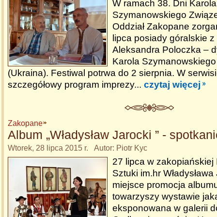
W ramach 38. Dni Karola
Szymanowskiego Związe
Oddział Zakopane zorgan
lipca posiady góralskie 
Aleksandra Poloczka – 
Karola Szymanowskiego 
(Ukraina). Festiwal potrwa do 2 sierpnia. W serwis
szczegółowy program imprezy...
czytaj więcej
Zakopane
Album „Władysław Jarocki ” - spotkani
Wtorek, 28 lipca 2015 r. Autor: Piotr Kyc
27 lipca w zakopiańskiej M
Sztuki im.hr Władysława 
miejsce promocja album
towarzyszy wystawie jaka
eksponowana w galerii d