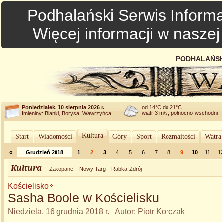
Podhalański Serwis Informa
Więcej informacji w nasze
PODHALAŃSK
Poniedziałek, 10 sierpnia 2026 r.
od 14°C do 21°C
wiatr 3 m/s, północno-wschodni
Imieniny: Bianki, Borysa, Wawrzyńca
Kultura
Start
Wiadomości
Góry
Sport
Rozmaitości
Watra
«
Grudzień 2018
1
2
3
4
5
6
7
8
9
10
11
1
Kultura
Zakopane
Nowy Targ
Rabka-Zdrój
Kościelisko
Sasha Boole w Kościelisku
Niedziela, 16 grudnia 2018 r. Autor: Piotr Korczak