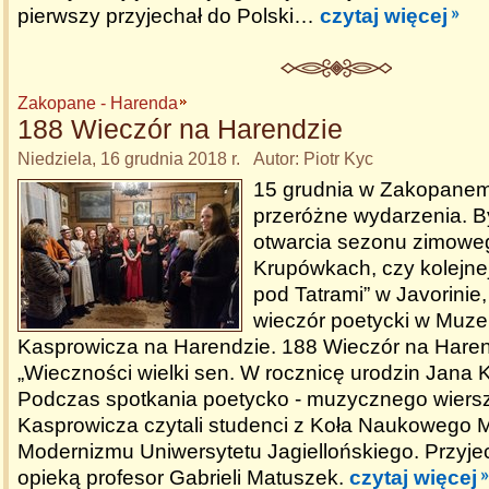
pierwszy przyjechał do Polski…
czytaj więcej
Zakopane - Harenda
188 Wieczór na Harendzie
Niedziela, 16 grudnia 2018 r. Autor: Piotr Kyc
15 grudnia w Zakopanem
przeróżne wydarzenia. By
otwarcia sezonu zimowego
Krupówkach, czy kolejnej
pod Tatrami” w Javorinie
wieczór poetycki w Muz
Kasprowicza na Harendzie. 188 Wieczór na Harendz
„Wieczności wielki sen. W rocznicę urodzin Jana 
Podczas spotkania poetycko - muzycznego wiers
Kasprowicza czytali studenci z Koła Naukowego Mł
Modernizmu Uniwersytetu Jagiellońskiego. Przyjec
opieką profesor Gabrieli Matuszek.
czytaj więcej