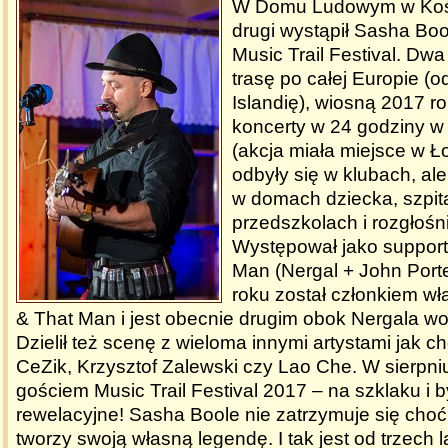
W Domu Ludowym w Kośc
drugi wystąpił Sasha Bo
Music Trail Festival. Dwa
trasę po całej Europie (o
Islandię), wiosną 2017 r
koncerty w 24 godziny w
(akcja miała miejsce w Ł
odbyły się w klubach, al
w domach dziecka, szpit
przedszkolach i rozgłośn
Występował jako support
Man (Nergal + John Port
roku został członkiem w
& That Man i jest obecnie drugim obok Nergala wok
Dzielił też scenę z wieloma innymi artystami jak 
CeZik, Krzysztof Zalewski czy Lao Che. W sierpni
gościem Music Trail Festival 2017 – na szklaku i b
rewelacyjne! Sasha Boole nie zatrzymuje się choć
tworzy swoją własną legendę. I tak jest od trzech l