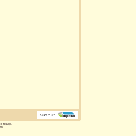
o-relacje.
ch.