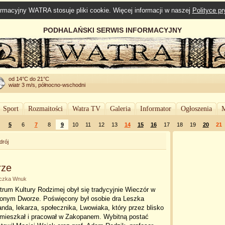
rmacyjny WATRA stosuje pliki cookie. Więcej informacji w naszej
Polityce p
PODHALAŃSKI SERWIS INFORMACYJNY
od 14°C do 21°C
wiatr 3 m/s, północno-wschodni
Sport
Rozmaitości
Watra TV
Galeria
Informator
Ogłoszenia
M
5
6
7
8
9
10
11
12
13
14
15
16
17
18
19
20
21
drój
rze
nuczka Wnuk
rum Kultury Rodzimej obył się tradycyjnie Wieczór w
onym Dworze. Poświęcony był osobie dra Leszka
anda, lekarza, społecznika, Lwowiaka, który przez blisko
 mieszkał i pracował w Zakopanem. Wybitną postać