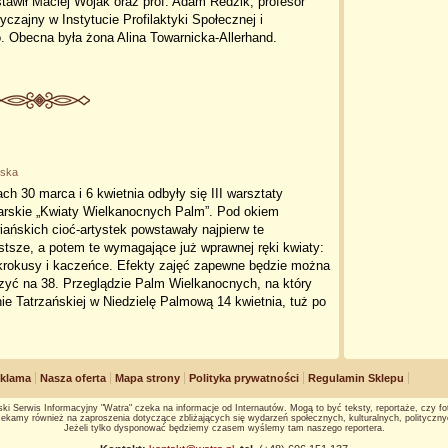
tawił Maciej Wojak oraz prof. Adam Redzik, profesor
czajny w Instytucie Profilaktyki Społecznej i
. Obecna była żona Alina Towarnicka-Allerhand.
wska
ch 30 marca i 6 kwietnia odbyły się III warsztaty
karskie „Kwiaty Wielkanocnych Palm”. Pod okiem
ańskich cioć-artystek powstawały najpierw te
stsze, a potem te wymagające już wprawnej ręki kwiaty:
 krokusy i kaczeńce. Efekty zajęć zapewne będzie można
zyć na 38. Przeglądzie Palm Wielkanocnych, na który
Tatrzańskiej w Niedzielę Palmową 14 kwietnia, tuż po
klama
Nasza oferta
Mapa strony
Polityka prywatności
Regulamin Sklepu
ki Serwis Informacyjny "Watra" czeka na informacje od Internautów. Mogą to być teksty, reportaże, czy fot
ekamy również na zaproszenia dotyczące zbliżających się wydarzeń społecznych, kulturalnych, polityczny
Jeżeli tylko dysponować będziemy czasem wyślemy tam naszego reportera.