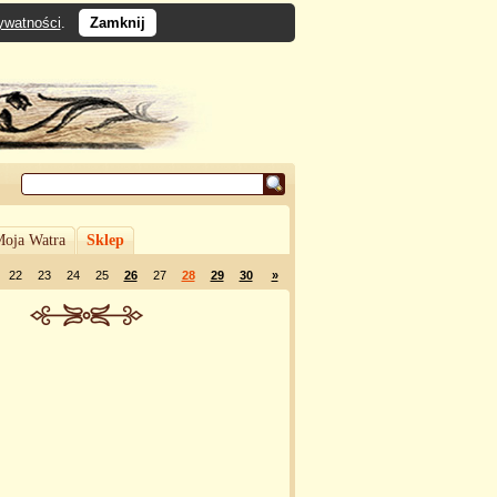
rywatności
.
Zamknij
oja Watra
Sklep
22
23
24
25
26
27
28
29
30
»