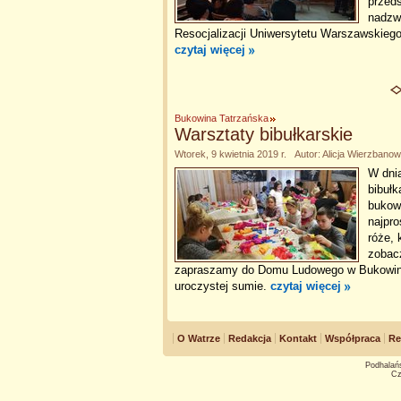
przeds
nadzwy
Resocjalizacji Uniwersytetu Warszawskiego
czytaj więcej
Bukowina Tatrzańska
Warsztaty bibułkarskie
Wtorek, 9 kwietnia 2019 r. Autor: Alicja Wierzbano
W dnia
bibuł
bukowi
najpro
róże,
zobac
zapraszamy do Domu Ludowego w Bukowinie 
uroczystej sumie.
czytaj więcej
O Watrze
Redakcja
Kontakt
Współpraca
Re
Podhalańs
Cz