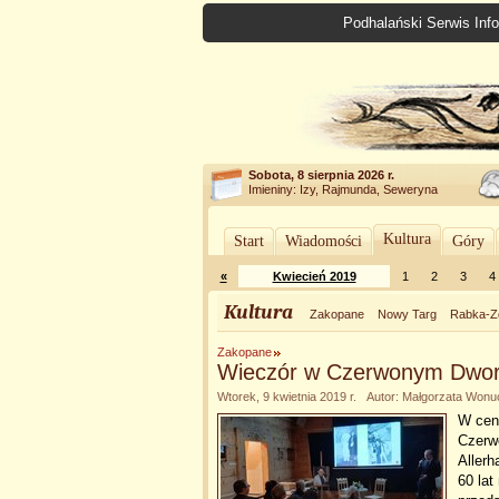
Podhalański Serwis Info
Sobota, 8 sierpnia 2026 r.
Imieniny: Izy, Rajmunda, Seweryna
Kultura
Start
Wiadomości
Góry
«
Kwiecień 2019
1
2
3
4
Kultura
Zakopane
Nowy Targ
Rabka-Z
Zakopane
Wieczór w Czerwonym Dwo
Wtorek, 9 kwietnia 2019 r. Autor: Małgorzata Wo
W cent
Czerw
Allerh
60 lat