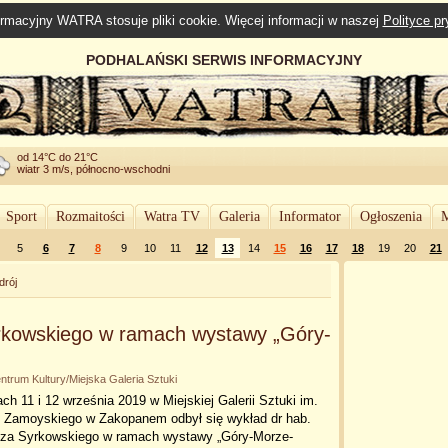
rmacyjny WATRA stosuje pliki cookie. Więcej informacji w naszej
Polityce p
PODHALAŃSKI SERWIS INFORMACYJNY
od 14°C do 21°C
wiatr 3 m/s, północno-wschodni
Sport
Rozmaitości
Watra TV
Galeria
Informator
Ogłoszenia
M
5
6
7
8
9
10
11
12
13
14
15
16
17
18
19
20
21
drój
yrkowskiego w ramach wystawy „Góry-
ntrum Kultury/Miejska Galeria Sztuki
ch 11 i 12 września 2019 w Miejskiej Galerii Sztuki im.
r. Zamoyskiego w Zakopanem odbył się wykład dr hab.
sza Syrkowskiego w ramach wystawy „Góry-Morze-