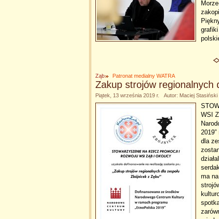
Morze-
zakopi
Piękn
grafik
polski
Ząb
Patronat medialny WATRA
Zakup strojów regionalnych 
Piątek, 13 września 2019 r. Autor: Maciej Stasiński
STOW
WSI Z
Narod
2019” 
dla z
zostan
działa
serdak
ma na
strojó
kultur
spotk
zarówn