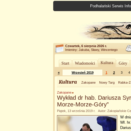
Podhalański Serwis Info
Czwartek, 6 sierpnia 2026 r.
Imieniny: Jakuba, Sławy, Wincentego
Kultura
Start
Wiadomości
Góry
«
Wrzesień 2019
1
2
3
4
Kultura
Zakopane
Nowy Targ
Rabka-Z
Zakopane
Wykład dr hab. Dariusza S
Morze-Morze-Góry”
Piątek, 13 września 2019 r. Autor: Zakopiańskie Ce
W dnia
Wł. h
Dariu