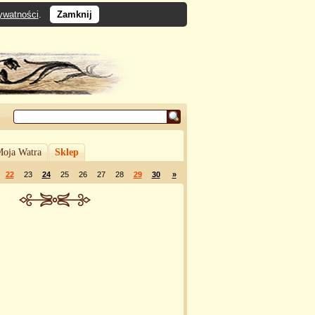
rywatności
.
Zamknij
oja Watra
Sklep
22
23
24
25
26
27
28
29
30
»