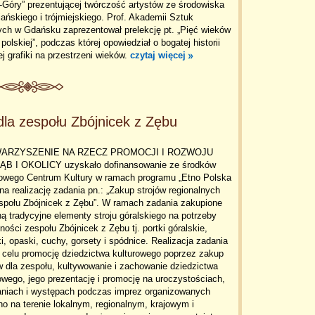
Góry” prezentującej twórczość artystów ze środowiska
ańskiego i trójmiejskiego. Prof. Akademii Sztuk
ych w Gdańsku zaprezentował prelekcję pt. „Pięć wieków
i polskiej”, podczas której opowiedział o bogatej historii
ej grafiki na przestrzeni wieków.
czytaj więcej
dla zespołu Zbójnicek z Zębu
ARZYSZENIE NA RZECZ PROMOCJI I ROZWOJU
ĄB I OKOLICY uzyskało dofinansowanie ze środków
owego Centrum Kultury w ramach programu „Etno Polska
na realizację zadania pn.: „Zakup strojów regionalnych
espołu Zbójnicek z Zębu”. W ramach zadania zakupione
ą tradycyjne elementy stroju góralskiego na potrzeby
lności zespołu Zbójnicek z Zębu tj. portki góralskie,
i, opaski, cuchy, gorsety i spódnice. Realizacja zadania
 celu promocję dziedzictwa kulturowego poprzez zakup
w dla zespołu, kultywowanie i zachowanie dziedzictwa
owego, jego prezentację i promocję na uroczystościach,
aniach i występach podczas imprez organizowanych
o na terenie lokalnym, regionalnym, krajowym i