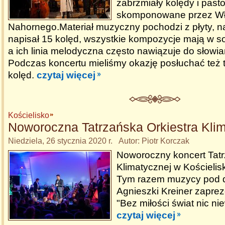
zabrzmiały kolędy i pasto
skomponowane przez Wł
Nahornego.Materiał muzyczny pochodzi z płyty, na
napisał 15 kolęd, wszystkie kompozycje mają w so
a ich linia melodyczna często nawiązuje do słowia
Podczas koncertu mieliśmy okazję posłuchać też 
kolęd.
czytaj więcej
Kościelisko
Noworoczna Tatrzańska Orkiestra Kli
Niedziela, 26 stycznia 2020 r. Autor: Piotr Korczak
Noworoczny koncert Tatrz
Klimatycznej w Kościelisk
Tym razem muzycy pod d
Agnieszki Kreiner zapre
"Bez miłości świat nic nie
czytaj więcej