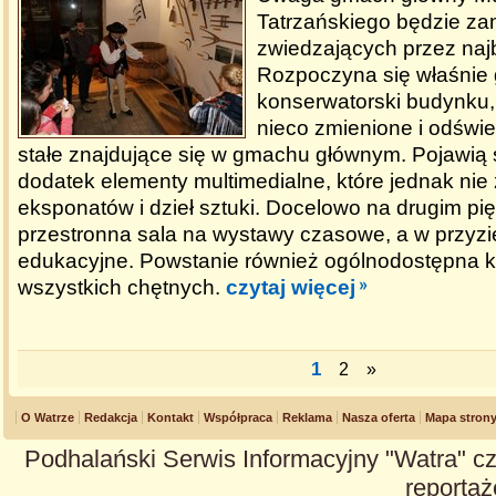
Tatrzańskiego będzie za
zwiedzających przez najb
Rozpoczyna się właśnie 
konserwatorski budynku,
nieco zmienione i odświ
stałe znajdujące się w gmachu głównym. Pojawią si
dodatek elementy multimedialne, które jednak nie
eksponatów i dzieł sztuki. Docelowo na drugim pi
przestronna sala na wystawy czasowe, a w przyzi
edukacyjne. Powstanie również ogólnodostępna k
wszystkich chętnych.
czytaj więcej
1
2
»
O Watrze
Redakcja
Kontakt
Współpraca
Reklama
Nasza oferta
Mapa stron
Podhalański Serwis Informacyjny "Watra" cz
reportaże