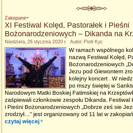
Zakopane
XI Festiwal Kolęd, Pastorałek i Pieśni
Bożonarodzeniowych – Dikanda na Kr
Niedziela, 26 stycznia 2020 r. Autor: Piotr Kyc
W ramach wspólnego ko
nazwą Festiwal Kolęd, Pa
Bożonarodzeniowych „Do
Jezu pod Giewontem zrod
kolejny koncert . W niedz
po mszy świętej w Sankt
Narodowym Matki Boskiej Fatimskiej na Krzeptówk
zaśpiewali członkowie zespołu Dikanda. Festiwal 
i Pieśni Bożonarodzeniowych „Dobrze ześ sie Je
zrodziył…” jest organizowany od 11 lat w zakopiań
czytaj więcej