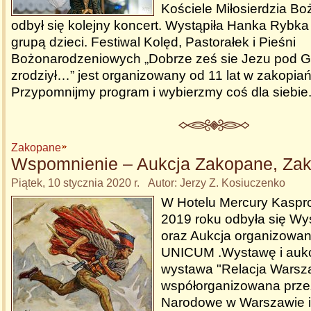
Kościele Miłosierdzia Bo
odbył się kolejny koncert. Wystąpiła Hanka Rybka
grupą dzieci. Festiwal Kolęd, Pastorałek i Pieśni
Bożonarodzeniowych „Dobrze ześ sie Jezu pod 
zrodziył…” jest organizowany od 11 lat w zakopiań
Przypomnijmy program i wybierzmy coś dla siebie
Zakopane
Wspomnienie – Aukcja Zakopane, Za
Piątek, 10 stycznia 2020 r. Autor: Jerzy Z. Kosiuczenko
W Hotelu Mercury Kaspr
2019 roku odbyła się Wys
oraz Aukcja organizowa
UNICUM .Wystawę i aukc
wystawa "Relacja Warsz
współorganizowana prz
Narodowe w Warszawie 