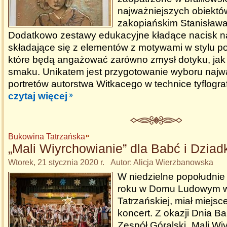
najważniejszych obiektów
zakopiańskim Stanisława
Dodatkowo zestawy edukacyjne kładące nacisk n
składające się z elementów z motywami w stylu p
które będą angażować zarówno zmysł dotyku, jak t
smaku. Unikatem jest przygotowanie wyboru najw
portretów autorstwa Witkacego w technice tyflograf
czytaj więcej
Bukowina Tatrzańska
„Mali Wiyrchowianie” dla Babć i Dzia
Wtorek, 21 stycznia 2020 r. Autor: Alicja Wierzbanowska
W niedzielne popołudnie
roku w Domu Ludowym w
Tatrzańskiej, miał miejs
koncert. Z okazji Dnia Ba
Zespół Góralski „Mali Wi