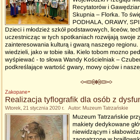
Recytatorów i Gawędziar
Skupnia – Florka. To św
PODHALA, ORAWY, SPIS
Dzieci i młodzież szkół podstawowych, liceów, te
uczestnicząc w tych spotkaniach rozwijają swoje z
zainteresowania kulturą i gwarą naszego regionu
wiedzieli, jako w tobie siła. Kielo tobom mozno ped
wyśpiewać - to słowa Wandy Kościelniak – Czube
podkreślające wartość gwary, mowy ojców i nasze
Zakopane
Realizacja tyflografik dla osób z dysf
Wtorek, 21 stycznia 2020 r. Autor: Muzeum Tatrzańskie
Muzeum Tatrzańskie prz
makiety dedykowane gł
niewidzącym i słabowid
zaopatrzone w braillowski