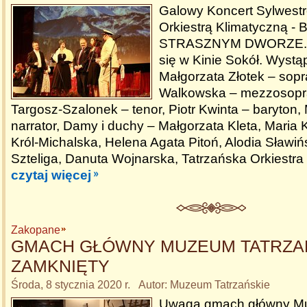
Galowy Koncert Sylwestr
Orkiestrą Klimatyczną -
STRASZNYM DWORZE. K
się w Kinie Sokół. Wystąp
Małgorzata Złotek – sop
Walkowska – mezzosopra
Targosz-Szalonek – tenor, Piotr Kwinta – baryton,
narrator, Damy i duchy – Małgorzata Kleta, Maria 
Król-Michalska, Helena Agata Pitoń, Alodia Sławi
Szteliga, Danuta Wojnarska, Tatrzańska Orkiestra
czytaj więcej
Zakopane
GMACH GŁÓWNY MUZEUM TATRZA
ZAMKNIĘTY
Środa, 8 stycznia 2020 r. Autor: Muzeum Tatrzańskie
Uwaga gmach główny 