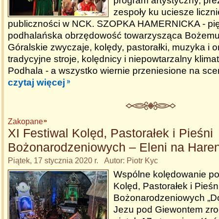
program artystyczny, pr
zespoły ku uciesze licz
publiczności w NCK. SZOPKA HAMERNICKA - pię
podhalańska obrzędowość towarzysząca Bożemu
Góralskie zwyczaje, kolędy, pastorałki, muzyka i o
tradycyjne stroje, kolędnicy i niepowtarzalny klim
Podhala - a wszystko wiernie przeniesione na sce
czytaj więcej
Zakopane
XI Festiwal Kolęd, Pastorałek i Pieśni
Bożonarodzeniowych – Eleni na Hare
Piątek, 17 stycznia 2020 r. Autor: Piotr Kyc
Wspólne kolędowanie po
Kolęd, Pastorałek i Pieśn
Bożonarodzeniowych „Do
Jezu pod Giewontem zro