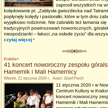
zaprosił wszystkich na w
kolędowanie pt. „Zabłysła gwiozdecka nad Tatrami
popłynęły kolędy i pastorałki, które w tym dniu zab
wyjątkowo rodzinnie. Nie zabrakło też łamania się
tradycyjnych powinszowań noworocznych, góralski
niespodzianki – łakoci „na osłode zycio” dla wszys
czytaj więcej
Kraków
41 koncert noworoczny zespołu górals
Hamernik i Mali Hamernicy
Wtorek, 21 stycznia 2020 r. Autor: Józef Piech
11 stycznia 2020 r w N
Centrum Kultury w Krakow
koncert noworoczny zesp
Hamernik i Mali Hamerni