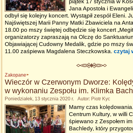
piątek 17 stycznia w Koś
Jana Apostoła i Ewangel
odbył się kolejny koncert. Wystąpił zespół Eleni. J
Najświętszej Marii Panny Matki Zbawiciela na Ant
18.00 po mszy świętej odbędzie się koncert „Megit
organizatorzy zapraszają na Olczę do Sanktuariu
Objawiającej Cudowny Medalik, gdzie po mszy świ
11.00 zaśpiewa Magdalena Steczkowska.
czytaj 
Zakopane
Wieczór w Czerwonym Dworze: Kolędy 
w wykonaniu Zespołu im. Klimka Bach
Poniedziałek, 13 stycznia 2020 r. Autor: Piotr Kyc
Mamy czas kolędowania
Centrum Kultury, w willi
śpiewano z Zespołem im
Bachledy, który przygoto