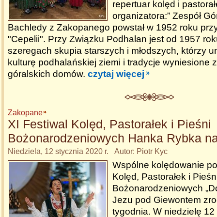
repertuar kolęd i pastora
organizatora:” Zespół Gór
Bachledy z Zakopanego powstał w 1952 roku przy
"Cepelii". Przy Związku Podhalan jest od 1957 ro
szeregach skupia starszych i młodszych, którzy u
kulturę podhalańskiej ziemi i tradycje wyniesione 
góralskich domów.
czytaj więcej
Zakopane
XI Festiwal Kolęd, Pastorałek i Pieśni
Bożonarodzeniowych Hanka Rybka na 
Niedziela, 12 stycznia 2020 r. Autor: Piotr Kyc
Wspólne kolędowanie po
Kolęd, Pastorałek i Pieśn
Bożonarodzeniowych „Do
Jezu pod Giewontem zrod
tygodnia. W niedzielę 12