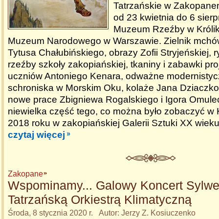
Tatrzańskie w Zakopan
od 23 kwietnia do 6 sier
Muzeum Rzeźby w Królika
Muzeum Narodowego w Warszawie. Zielnik mchów
Tytusa Chałubińskiego, obrazy Zofii Stryjeńskiej, 
rzeźby szkoły zakopiańskiej, tkaniny i zabawki pr
uczniów Antoniego Kenara, odważne modernistycz
schroniska w Morskim Oku, kolaże Jana Dziaczk
nowe prace Zbigniewa Rogalskiego i Igora Omuleck
niewielka część tego, co można było zobaczyć w K
2018 roku w zakopiańskiej Galerii Sztuki XX wieku
czytaj więcej
Zakopane
Wspominamy... Galowy Koncert Sylwe
Tatrzańską Orkiestrą Klimatyczną
Środa, 8 stycznia 2020 r. Autor: Jerzy Z. Kosiuczenko