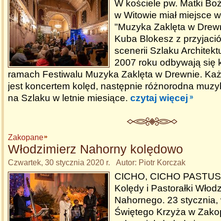
W kościele pw. Matki Boż
w Witowie miał miejsce w
"Muzyka Zaklęta w Drewn
Kuba Blokesz z przyjació
scenerii Szlaku Architek
2007 roku odbywają się 
ramach Festiwalu Muzyka Zaklęta w Drewnie. Każ
jest koncertem kolęd, następnie różnorodna muz
na Szlaku w letnie miesiące.
czytaj więcej
Zakopane
Włodzimierz Nahorny kolędowo
Czwartek, 30 stycznia 2020 r. Autor: Piotr Korczak
CICHO, CICHO PASTU
Kolędy i Pastorałki Włod
Nahornego. 23 stycznia,
Świętego Krzyża w Zak