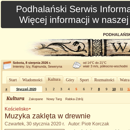
Podhalański Serwis Informa
Więcej informacji w nasze
PODHALAŃSK
Sobota, 8 sierpnia 2026 r.
od 14°C do 21°C
wiatr 3 m/s, północno-wschodni
Imieniny: Izy, Rajmunda, Seweryna
Kultura
Start
Wiadomości
Góry
Sport
Rozmaitości
Watra
«
Styczeń 2020
1
2
3
4
5
6
7
8
9
10
11
1
Kultura
Zakopane
Nowy Targ
Rabka-Zdrój
Kościelisko
Muzyka zaklęta w drewnie
Czwartek, 30 stycznia 2020 r. Autor: Piotr Korczak