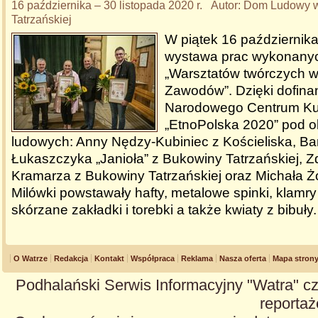
16 października – 30 listopada 2020 r. Autor: Dom Ludowy
Tatrzańskiej
W piątek 16 października
wystawa prac wykonanyc
„Warsztatów twórczych 
Zawodów”. Dzięki dofin
Narodowego Centrum Kul
„EtnoPolska 2020” pod 
ludowych: Anny Nędzy-Kubiniec z Kościeliska, Bar
Łukaszczyka „Janioła” z Bukowiny Tatrzańskiej, Z
Kramarza z Bukowiny Tatrzańskiej oraz Michała Żó
Milówki powstawały hafty, metalowe spinki, klamry i
skórzane zakładki i torebki a także kwiaty z bibuły
O Watrze
Redakcja
Kontakt
Współpraca
Reklama
Nasza oferta
Mapa stron
Podhalański Serwis Informacyjny "Watra" cz
reportaże