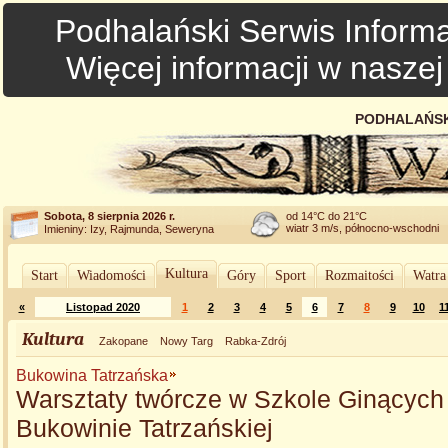
Podhalański Serwis Informa
Więcej informacji w nasze
PODHALAŃSK
Sobota, 8 sierpnia 2026 r.
od 14°C do 21°C
wiatr 3 m/s, północno-wschodni
Imieniny: Izy, Rajmunda, Seweryna
Kultura
Start
Wiadomości
Góry
Sport
Rozmaitości
Watra
«
Listopad 2020
1
2
3
4
5
6
7
8
9
10
1
Kultura
Zakopane
Nowy Targ
Rabka-Zdrój
Bukowina Tatrzańska
Warsztaty twórcze w Szkole Ginącyc
Bukowinie Tatrzańskiej