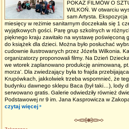
POKAZ FILMÓW O SZT
WILKOŃ. W otwarciu wyst
sam Artysta. Ekspozycja 
miesięcy w reżimie sanitarnym doczekała się 1 c
wyjątkowych gości. Parę grup szkolnych w różnyc
pięknego kraju zawitało na wystawę poświęconą gł
do książek dla dzieci. Można było posłuchać wyb
cudownie ilustrowanych przez Józefa Wilkonia. K
organizatorzy proponowali filmy. Na Dzień Dzieck
we wtorek zaplanowano produkcję animowaną, pt.
morza’. Dla zwiedzający była to frajda przebijając
Krupówkach, jakkolwiek trzeba wspomnieć, że teg
budynku dawnego sklepu Baca (był taki…), lody dl
serwowano gratis. Galerie odwiedziły również dwi
Podstawowej nr 9 im. Jana Kasprowicza w Zakop
czytaj więcej