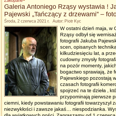
Zakopane
Galeria Antoniego Rząsy wystawia ! J
Pajewski „Tańczący z drzewami” – foto
Środa, 2 czerwca 2021 r. Autor: Piotr Kyc
W ostatni dzień maja, w 
Rząsy odbył się wernisa
fotografii Jakuba Pajews
scen, opisanych technik
kilkudziesięciu lat, a pr
cudowny zmysły fotograf
na pozór momenty, jakic
bogactwo sprawiają, że f
Pajewskiego pozostają w
czasach fotografii komer
spojrzeć na te dzieła , kt
przypominają pierwsze 
ciemni, kiedy powstawaniu fotografii towarzyszył 
niezwykłości i zawsze jakaś… niespodzianka. Wy
dla wyjątkowych gości. Zapraszamy od 1 czerwca 