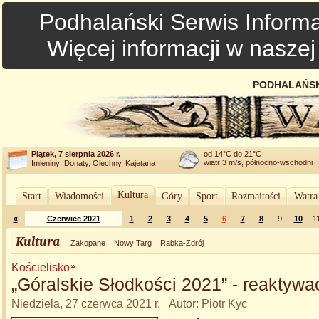
Podhalański Serwis Informa
Więcej informacji w nasze
PODHALAŃSK
Piątek, 7 sierpnia 2026 r.
od 14°C do 21°C
wiatr 3 m/s, północno-wschodni
Imieniny: Donaty, Olechny, Kajetana
Kultura
Start
Wiadomości
Góry
Sport
Rozmaitości
Watra
«
Czerwiec 2021
1
2
3
4
5
6
7
8
9
10
1
Kultura
Zakopane
Nowy Targ
Rabka-Zdrój
Kościelisko
„Góralskie Słodkości 2021” - reaktywac
Niedziela, 27 czerwca 2021 r. Autor: Piotr Kyc