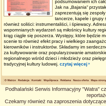
podsumowaniem ich cało
Jak na „Bajania” przysta
zaprezentują się zespoły
tancerze, kapele i grupy
również soliści: instrumentaliści, i śpiewacy. Adre
wspomnianych wydarzeń są miłośnicy kultury regio
krąg ciągle się poszerza. Występy, które będzie 
scenie to również efekt pracy i wielkiego zaanga
kierowników i instruktorów. Składamy im serdecz
za kultywowanie oraz popularyzowanie amatorski
regionalnego wśród dzieci i młodzieży oraz pielę
tradycyjnej kultury ludowej.
czytaj więcej
O Watrze
Redakcja
Kontakt
Współpraca
Reklama
Nasza oferta
Mapa stron
Podhalański Serwis Informacyjny "Watra" cz
reportaże
Czekamy również na zaproszenia dotyczące z