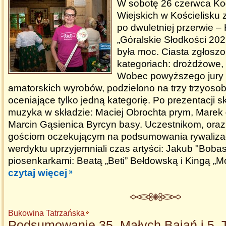
W sobotę 26 czerwca K
Wiejskich w Kościelisku 
po dwuletniej przerwie –
„Góralskie Słodkości 20
była moc. Ciasta zgłoszo
kategoriach: drożdżowe, 
Wobec powyższego jury o
amatorskich wyrobów, podzielono na trzy trzyoso
oceniające tylko jedną kategorię. Po prezentacji s
muzyka w składzie: Maciej Obrochta prym, Marek 
Marcin Gąsienica Byrcyn basy. Uczestnikom, oraz 
gościom oczekującym na podsumowania rywalizacj
werdyktu uprzyjemniali czas artyści: Jakub "Bobas
piosenkarkami: Beatą „Beti” Bełdowską i Kingą „M
czytaj więcej
Bukowina Tatrzańska
Podsumowanie 35. Małych Bajań i 5. 