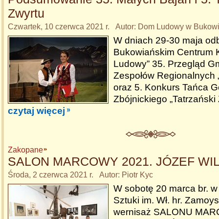
Zwyrtu
Czwartek, 10 czerwca 2021 r. Autor: Dom Ludowy w Bukowin
W dniach 29-30 maja odb
Bukowiańskim Centrum K
Ludowy” 35. Przegląd G
Zespołów Regionalnych „
oraz 5. Konkurs Tańca Gó
Zbójnickiego „Tatrzański 
czytaj więcej
Zakopane
SALON MARCOWY 2021. JÓZEF WI
Środa, 2 czerwca 2021 r. Autor: Piotr Kyc
W sobotę 20 marca br. w M
Sztuki im. Wł. hr. Zamoys
wernisaż SALONU MAR