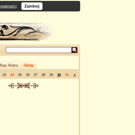
rywatności
.
Zamknij
oja Watra
Sklep
23
24
25
26
27
28
29
30
31
»