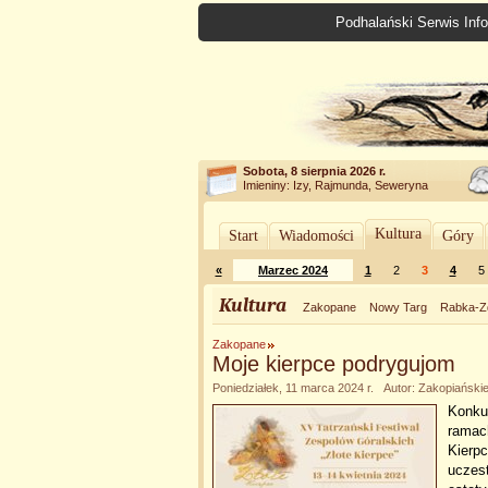
Podhalański Serwis Info
Sobota, 8 sierpnia 2026 r.
Imieniny: Izy, Rajmunda, Seweryna
Kultura
Start
Wiadomości
Góry
«
Marzec 2024
1
2
3
4
5
Kultura
Zakopane
Nowy Targ
Rabka-Z
Zakopane
Moje kierpce podrygujom
Poniedziałek, 11 marca 2024 r. Autor: Zakopiański
Konku
ramach
Kierp
uczest