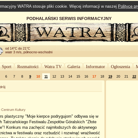
rmacyjny WATRA stosuje pliki cookie. Więcej informacji w naszej
Polityce p
PODHALAŃSKI SERWIS INFORMACYJNY
od 14°C do 21°C
wiatr 3 m/s, północno-wschodni
Sport
Rozmaitości
Watra TV
Galeria
Informator
Ogłoszenia
M
6
7
8
9
10
11
12
13
14
15
16
17
18
19
20
21
22
drój
e Centrum Kultury
rs plastyczny "Moje kierpce podrygujom" odbywa się w
 Tatrzańskiego Festiwalu Zespołów Góralskich "Złote
ce"! Konkurs ma zachęcić najmłodszych do aktywnego
nictwa w festiwalu oraz rozbudzić i rozwinąć wrażliwość