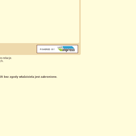
o-relacje.
ch.
 bez zgody właściciela jest zabronione.