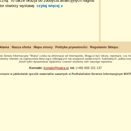
czną. To także okazja do zdobycia atrakcyjnych nagród
tor stworzy wystawę.
czytaj więcej
klama
Nasza oferta
Mapa strony
Polityka prywatności
Regulamin Sklepu
ki Serwis Informacyjny "Watra" czeka na informacje od Internautów. Mogą to być teksty, reportaże, czy fot
ekamy również na zaproszenia dotyczące zbliżających się wydarzeń społecznych, kulturalnych, polityczny
Jeżeli tylko dysponować będziemy czasem wyślemy tam naszego reportera.
Kontakt:
kontakt@watra.pl
,
tel.
(+48) 606 151 137
hnianie w jakikolwiek sposób materiałów zawartych w Podhalańskim Serwisie Informacyjnym WATRA