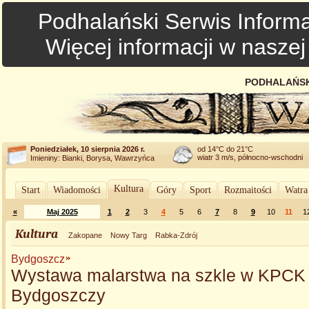
Podhalański Serwis Informa
Więcej informacji w nasze
PODHALAŃSK
Poniedziałek, 10 sierpnia 2026 r.
od 14°C do 21°C
wiatr 3 m/s, północno-wschodni
Imieniny: Bianki, Borysa, Wawrzyńca
Kultura
Start
Wiadomości
Góry
Sport
Rozmaitości
Watra
«
Maj 2025
1
2
3
4
5
6
7
8
9
10
11
1
Kultura
Zakopane
Nowy Targ
Rabka-Zdrój
Bydgoszcz
Wystawa malarstwa na szkle w KPCK
Bydgoszczy