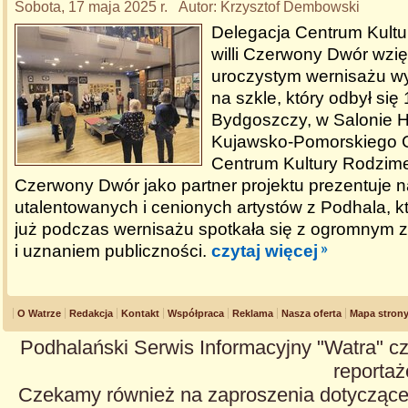
Sobota, 17 maja 2025 r. Autor: Krzysztof Dembowski
Delegacja Centrum Kultu
willi Czerwony Dwór wzię
uroczystym wernisażu w
na szkle, który odbył się
Bydgoszczy, w Salonie 
Kujawsko-Pomorskiego C
Centrum Kultury Rodzimej
Czerwony Dwór jako partner projektu prezentuje 
utalentowanych i cenionych artystów z Podhala, k
już podczas wernisażu spotkała się z ogromnym 
i uznaniem publiczności.
czytaj więcej
O Watrze
Redakcja
Kontakt
Współpraca
Reklama
Nasza oferta
Mapa stron
Podhalański Serwis Informacyjny "Watra" cz
reportaże
Czekamy również na zaproszenia dotyczące z