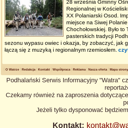
28 września Gminny Ośr
Regionalnej w Kościelis
XX Polaniarski Osod. Im
miejsce na Siwej Polanie
Chochołowskiej. Było to 
pasterskich tradycji Pod
sezonu wypasu owiec i okazja, by zobaczyć, jak g
łączą się z muzyką i regionalnym rzemiosłem.
czy
O Watrze
Redakcja
Kontakt
Współpraca
Reklama
Nasza oferta
Mapa stron
Podhalański Serwis Informacyjny "Watra" cz
reportaże
Czekamy również na zaproszenia dotyczące z
p
Jeżeli tylko dysponować będzie
Kontakt:
kontakt@wa