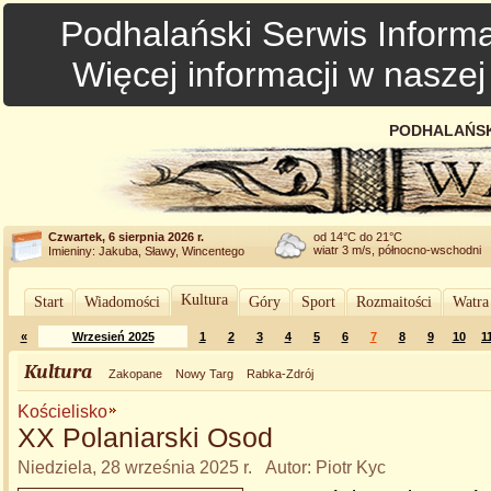
Podhalański Serwis Informa
Więcej informacji w nasze
PODHALAŃSK
Czwartek, 6 sierpnia 2026 r.
od 14°C do 21°C
wiatr 3 m/s, północno-wschodni
Imieniny: Jakuba, Sławy, Wincentego
Kultura
Start
Wiadomości
Góry
Sport
Rozmaitości
Watra
«
Wrzesień 2025
1
2
3
4
5
6
7
8
9
10
1
Kultura
Zakopane
Nowy Targ
Rabka-Zdrój
Kościelisko
XX Polaniarski Osod
Niedziela, 28 września 2025 r. Autor: Piotr Kyc