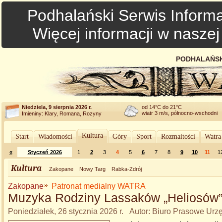
Podhalański Serwis Informa
Więcej informacji w nasze
PODHALAŃSK
Niedziela, 9 sierpnia 2026 r.
od 14°C do 21°C
wiatr 3 m/s, północno-wschodni
Imieniny: Klary, Romana, Rozyny
Kultura
Start
Wiadomości
Góry
Sport
Rozmaitości
Watra
«
Styczeń 2026
1
2
3
4
5
6
7
8
9
10
11
1
Kultura
Zakopane
Nowy Targ
Rabka-Zdrój
Zakopane
Patronat medialny WATRA
Muzyka Rodziny Lassaków „Heliosów
Poniedziałek, 26 stycznia 2026 r. Autor: Biuro Prasowe Ur