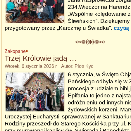
234.Wieczor na Harendzi
„Wspólnie kolędowanie 
Śliwińskich”. Dziękujem
przygotowany przez „Karczmę u Świadka”.
czytaj
Zakopane
Trzej Królowie jadą …
Wtorek, 6 stycznia 2026 r. Autor: Piotr Kyc
6 stycznia, w Święto Obj
Pańskiego odbyła się w
procesja z udziałem bibl
Epifania to jedno z najst
odróżnieniu od innych ni
żydowskich korzeni. Mars
Uroczystej Eucharystii sprawowanej w Sanktuariu
Rodziny przeszedł do Starego Kościółka przy ul. K
przy murowanej kaplicy św. Świerada i Benedykta 