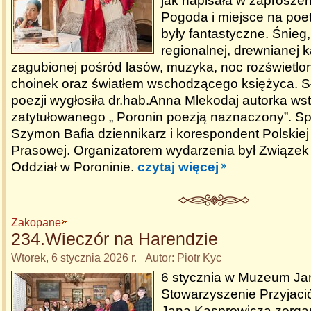
jak napisała w zaproszen
Pogoda i miejsce na poe
były fantastyczne. Śnieg
regionalnej, drewnianej 
zagubionej pośród lasów, muzyka, noc rozświetlo
choinek oraz światłem wschodzącego księżyca. S
poezji wygłosiła dr.hab.Anna Mlekodaj autorka ws
zatytułowanego „ Poronin poezją naznaczony”. Sp
Szymon Bafia dziennikarz i korespondent Polskiej
Prasowej. Organizatorem wydarzenia był Związe
Oddział w Poroninie.
czytaj więcej
Zakopane
234.Wieczór na Harendzie
Wtorek, 6 stycznia 2026 r. Autor: Piotr Kyc
6 stycznia w Muzeum Ja
Stowarzyszenie Przyjaci
Jana Kasprowicza zorga