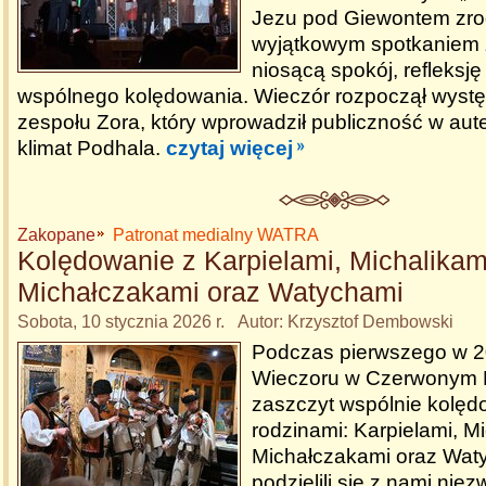
Jezu pod Giewontem zrodz
wyjątkowym spotkaniem
niosącą spokój, refleksję
wspólnego kolędowania. Wieczór rozpoczął wystę
zespołu Zora, który wprowadził publiczność w aute
klimat Podhala.
czytaj więcej
Zakopane
Patronat medialny WATRA
Kolędowanie z Karpielami, Michalikam
Michałczakami oraz Watychami
Sobota, 10 stycznia 2026 r. Autor: Krzysztof Dembowski
Podczas pierwszego w 2
Wieczoru w Czerwonym 
zaszczyt wspólnie kolęd
rodzinami: Karpielami, Mi
Michałczakami oraz Waty
podzielili się z nami nie