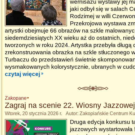
wernisażu wystawy jej ma
jaki odbył się w salach C
Rodzimej w willi Czerwo
Przekrojowa wystawa zma
artystki obejmuje 66 obrazów na szkle malowanych
siedemdziesiątych XX wieku aż do ostatnich, nie
tworzonych w roku 2024. Artystka przebyła długą 
zrekonstruowania obrazka na szkle stłuczonego w
Turbaczu do przedstawień świetnie skomponowa
wysmakowanych kolorystycznie, ubranych w cud
czytaj więcej
Zakopane
Zagraj na scenie 22. Wiosny Jazzowe
Wtorek, 20 stycznia 2026 r. Autor: Zakopiańskie Centrum Ku
Druga edycja konkursu t
jazzowych wystartowała !