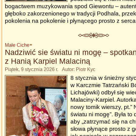
bogactwem muzykowania spod Giewontu – auten
głęboko zakorzenionego w tradycji Podhala, prz
pokolenia na pokolenie i płynącego prosto z serc
Małe Ciche
Nadziwić sie światu ni mogę – spotkan
z Hanią Karpiel Malaciną
Piątek, 9 stycznia 2026 r. Autor: Piotr Kyc
8 stycznia w śnieżny sty
w Karczmie Tatrzański Bó
Lichajówki) odbył się wie
Malaciny-Karpiel. Autor
nowy tomik wierszy, pt.” 
światu ni mogę”. Była to
aby „zatrzymać się na ch
słowa płynące prosto z g