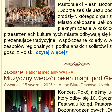
Pastorałek i Pieśni Boż
„Dobrze ześ sie Jezu p
zrodziył”, którego organi
Miasto Zakopane. Jak co
pięknym czasie w kościoł
przestrzeniach kulturalnych miasta odbywają się 
prezentujące tradycyjne i współczesne kolędy w 
zespołów regionalnych, podhalańskich solistów i
gości z Polski.
czytaj więcej
Zakopane
Patronat medialny WATRA
Muzyczny wieczór pełen magii pod G
Czwartek, 15 stycznia 2026 r. Autor: Biuro Prasowe Urzędu
Koncert „Pokój nieśmy 
który odbył się 10. Styc
Festiwalu Kolęd, Pastorał
Bożonarodzeniowych „Do