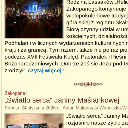
Rodzina Lassaków „Heli
Zakopanego kontynuuje 
wielopokoleniowe tradycj
góralskiej z regionu Ska
Biorą czynny udział w ur
kościelnych, działalnośc
Podhalan i w licznych wydarzeniach kulturalnych 
kraju i za granicą. Tym razem, także nie po raz pie
podczas XVII Festiwalu Kolęd, Pastorałek i Pieśni
Bożonarodzeniowych „Dobrze żeś sie Jezu pod 
zrodziył”.​
czytaj więcej
Zakopane
„Światło serca” Janiny Maślankowej
Sobota, 24 stycznia 2026 r. Autor: Małgorzata Wonuczka-W
„Światło serca” Janiny 
rozjaśniło nasze życie z