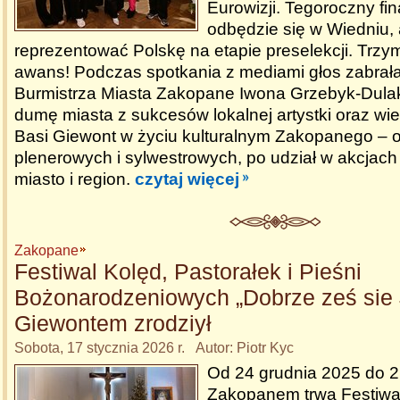
Eurowizji. Tegoroczny fin
odbędzie się w Wiedniu, 
reprezentować Polskę na etapie preselekcji. Trzy
awans! Podczas spotkania z mediami głos zabrał
Burmistrza Miasta Zakopane Iwona Grzebyk-Dulak
dumę miasta z sukcesów lokalnej artystki oraz wi
Basi Giewont w życiu kulturalnym Zakopanego – 
plenerowych i sylwestrowych, po udział w akcjac
miasto i region.
czytaj więcej
Zakopane
Festiwal Kolęd, Pastorałek i Pieśni
Bożonarodzeniowych „Dobrze ześ sie
Giewontem zrodziył
Sobota, 17 stycznia 2026 r. Autor: Piotr Kyc
Od 24 grudnia 2025 do 2
Zakopanem trwa Festiwal