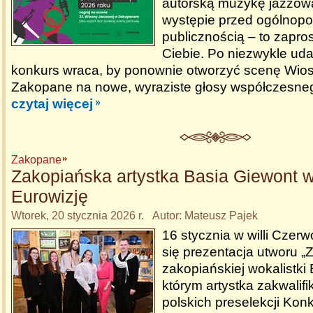
autorską muzykę jazzową
występie przed ogólnopo
publicznością – to zapros
Ciebie. Po niezwykle ud
konkurs wraca, by ponownie otworzyć scenę Wio
Zakopane na nowe, wyraziste głosy współczesneg
czytaj więcej
Zakopane
Zakopiańska artystka Basia Giewont w
Eurowizję
Wtorek, 20 stycznia 2026 r. Autor: Mateusz Pajek
16 stycznia w willi Czer
się prezentacja utworu 
zakopiańskiej wokalistki 
którym artystka zakwalifi
polskich preselekcji Kon