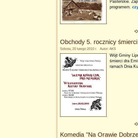
Pasterskie. Za
programem.
czy
Obchody 5. rocznicy śmierc
Sobota, 20 lutego 2010 r. Autor: AKS
Wójt Gminy Lipn
śmierci dra Em
ramach Dnia Ku
Komedia "Na Orawie Dobrze