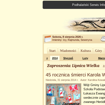
Podhalański Serwis Info
Sobota, 8 sierpnia 2026 r.
Imieniny: Izy, Rajmunda, Seweryna
Start
Wiadomości
Kultura
Góry
«
2014
Styczeń
Luty
Marz
Zaproszenia: Lipnica Wielka
Z
45 rocznica śmierci Karola
Niedziela, 31 sierpnia 2014 r. Autor: Karolina Kowa
Wójt Gminy Lipn
Szkoła Podstawo
Łukasza Ewange
serdecznie zap
zwanego Heródk