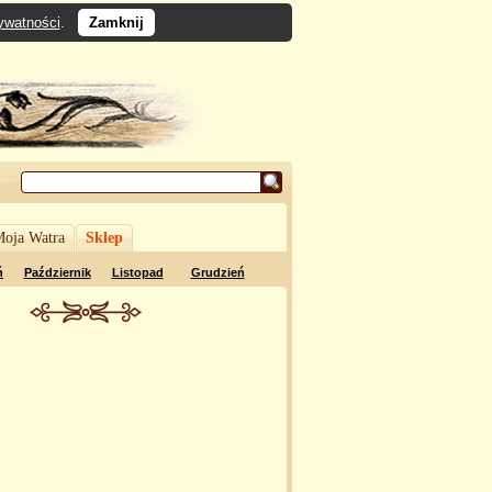
rywatności
.
Zamknij
oja Watra
Sklep
ń
Październik
Listopad
Grudzień