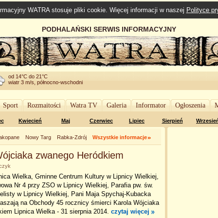
rmacyjny WATRA stosuje pliki cookie. Więcej informacji w naszej
Polityce p
PODHALAŃSKI SERWIS INFORMACYJNY
od 14°C do 21°C
wiatr 3 m/s, północno-wschodni
Sport
Rozmaitości
Watra TV
Galeria
Informator
Ogłoszenia
M
ec
Kwiecień
Maj
Czerwiec
Lipiec
Sierpień
Wrzesie
akopane
Nowy Targ
Rabka-Zdrój
Wszystkie informacje
 Wójciaka zwanego Heródkiem
lczyk
ica Wielka, Gminne Centrum Kultury w Lipnicy Wielkiej,
wa Nr 4 przy ZSO w Lipnicy Wielkiej, Parafia pw. św.
listy w Lipnicy Wielkiej, Pani Maja Spychaj-Kubacka
raszają na Obchody 45 rocznicy śmierci Karola Wójciaka
iem Lipnica Wielka - 31 sierpnia 2014.
czytaj więcej