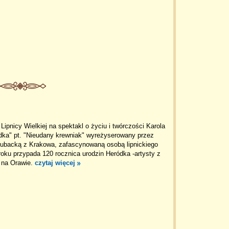
ipnicy Wielkiej na spektakl o życiu i twórczości Karola
dka" pt. "Nieudany krewniak" wyreżyserowany przez
ubacką z Krakowa, zafascynowaną osobą lipnickiego
roku przypada 120 rocznica urodzin Heródka -artysty z
j na Orawie.
czytaj więcej