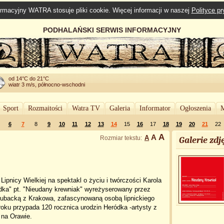
rmacyjny WATRA stosuje pliki cookie. Więcej informacji w naszej
Polityce p
PODHALAŃSKI SERWIS INFORMACYJNY
od 14°C do 21°C
wiatr 3 m/s, północno-wschodni
Sport
Rozmaitości
Watra TV
Galeria
Informator
Ogłoszenia
M
6
7
8
9
10
11
12
13
14
15
16
17
18
19
20
21
22
A
A
A
Rozmiar tekstu:
Galerie zdję
ipnicy Wielkiej na spektakl o życiu i twórczości Karola
dka" pt. "Nieudany krewniak" wyreżyserowany przez
ubacką z Krakowa, zafascynowaną osobą lipnickiego
roku przypada 120 rocznica urodzin Heródka -artysty z
j na Orawie.