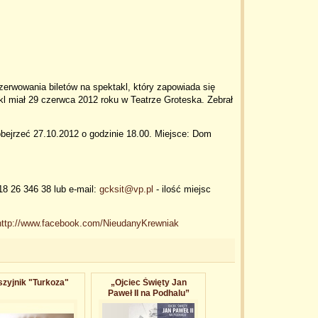
zerwowania biletów na spektakl, który zapowiada się
kl miał 29 czerwca 2012 roku w Teatrze Groteska. Zebrał
obejrzeć 27.10.2012 o godzinie 18.00. Miejsce: Dom
8 26 346 38 lub e-mail:
gcksit@vp.pl
- ilość miejsc
http://www.facebook.com/NieudanyKrewniak
zyjnik "Turkoza"
„Ojciec Święty Jan
Paweł II na Podhalu”