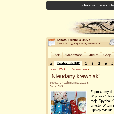
Podhalański Serwis Info
Sobota, 8 sierpnia 2026 r.
Imieniny: Izy, Rajmunda, Seweryna
Start
Wiadomości
Kultura
Góry
«
Październik 2012
1
2
3
4
5
Lipnica Wielka
Zaproszenia
"Nieudany krewniak"
Sobota, 27 października 2012 r.
Autor: AKS
Zapraszamy do L
Wójciaka "Heró
Maję Spychaj-K
artysty. W tym 
Lipnicy Wielkie