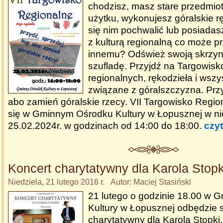
chodzisz, masz stare przedmio
użytku, wykonujesz góralskie r
się nim pochwalić lub posiada
z kulturą regionalną co może p
innemu? Odśwież swoją skrzyni
szufladę. Przyjdź na Targowisk
regionalnych, rękodzieła i wszy
związane z góralszczyzna. Przy
abo zamień góralskie rzecy. VII Targowisko Regi
się w Gminnym Ośrodku Kultury w Łopusznej w ni
25.02.2024r. w godzinach od 14:00 do 18:00.
czyt
Koncert charytatywny dla Karola Stopk
Niedziela, 21 lutego 2016 r. Autor: Maciej Stasiński
21 lutego o godzinie 18.00 w
Kultury w Łopusznej odbędzie s
charytatywny dla Karola Stopki