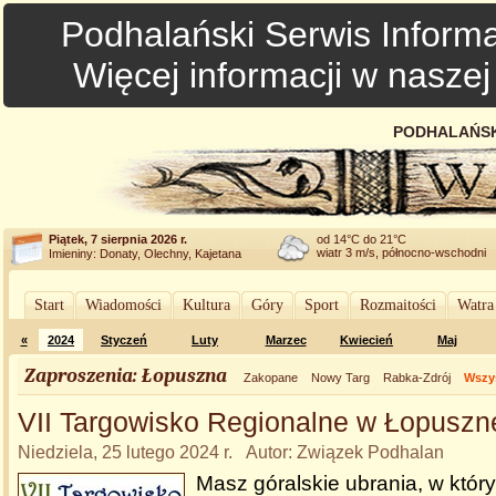
Podhalański Serwis Informa
Więcej informacji w nasze
PODHALAŃSK
Piątek, 7 sierpnia 2026 r.
od 14°C do 21°C
wiatr 3 m/s, północno-wschodni
Imieniny: Donaty, Olechny, Kajetana
Start
Wiadomości
Kultura
Góry
Sport
Rozmaitości
Watra
«
2024
Styczeń
Luty
Marzec
Kwiecień
Maj
Zaproszenia: Łopuszna
Zakopane
Nowy Targ
Rabka-Zdrój
Wszys
VII Targowisko Regionalne w Łopuszn
Niedziela, 25 lutego 2024 r. Autor: Związek Podhalan
Masz góralskie ubrania, w który