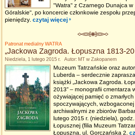
"Watra" z Czarnego Dunajca w 
Góralskie", po koncercie członkowie zespołu prz
pieniędzy.
czytaj więcej
Patronat medialny WATRA
„Jackowa Zagroda. Łopuszna 1813-20
Niedziela, 1 lutego 2015 r. Autor: MT w Zakopanem
Muzeum Tatrzańskie oraz auto
Luberda – serdecznie zaprasza
książki „Jackowa Zagroda. Ło
2013” – monografii cmentarza 
ożywiającej pamięć o zmarłych
spoczywających, wzbogaconej f
archiwalnymi ze zbiorów Barbar
lutego 2015 r. (niedziela), godz
Łopusznej (filia Muzeum Tatrza
Łopuszna, ul. Gorczańska 2.
cz