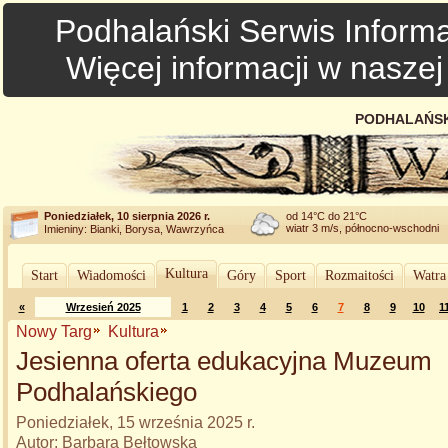
Podhalański Serwis Informa
Więcej informacji w nasze
PODHALAŃSK
Poniedziałek, 10 sierpnia 2026 r.
od 14°C do 21°C
wiatr 3 m/s, północno-wschodni
Imieniny: Bianki, Borysa, Wawrzyńca
Kultura
Start
Wiadomości
Góry
Sport
Rozmaitości
Watra
«
Wrzesień 2025
1
2
3
4
5
6
7
8
9
10
1
Nowy Targ
Kultura
Jesienna oferta edukacyjna Muzeum
Podhalańskiego
Poniedziałek, 15 września 2025 r.
Autor: Barbara Bełtowska