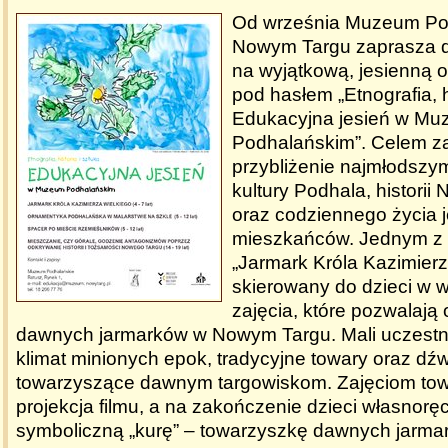
Od września Muzeum Po
Nowym Targu zaprasza dz
na wyjątkową, jesienną o
pod hasłem „Etnografia, hi
Edukacyjna jesień w M
Podhalańskim”. Celem za
przybliżenie najmłodsz
kultury Podhala, histori
oraz codziennego życia
mieszkańców. Jednym z 
„Jarmark Króla Kazimierz
skierowany do dzieci w w
zajęcia, które pozwalają 
dawnych jarmarków w Nowym Targu. Mali uczestn
klimat minionych epok, tradycyjne towary oraz dźw
towarzyszące dawnym targowiskom. Zajęciom to
projekcja filmu, a na zakończenie dzieci własnor
symboliczną „kurę” – towarzyszkę dawnych jarma