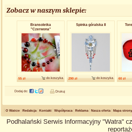
Zobacz w naszym sklepie:
Bransoletka
Spinka góralska II
Tore
"Czerwona"
do koszyka
do koszyka
55 zł
290 zł
60 zł
Dodaj do:
Drukuj
O Watrze
Redakcja
Kontakt
Współpraca
Reklama
Nasza oferta
Mapa stron
Podhalański Serwis Informacyjny "Watra" cz
reportaże