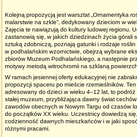
Kolejną propozycją jest warsztat „Ornamentyka ro
malarstwie na szkle”, dedykowany dzieciom w wiek
Zajęcia te nawiązują do kultury ludowej regionu. 
zastanowią się, w jakich dziedzinach życia górali
sztuką zdobniczą, poznają gatunki i rodzaje rośl
w podhalańskim wzornictwie, obejrzą wybrane ek
zbiorów Muzeum Podhalańskiego, a następnie pr
motywy metodą witrochromii na szklaną powierzch
W ramach jesiennej oferty edukacyjnej nie zabrak
propozycji spaceru po mieście rzemieślników. Ten 
adresowany do dzieci w wieku 4–12 lat, to podróż
stałej muzeum, przybliżająca dawny świat cechów 
zawodów obecnych w Nowym Targu od czasów lok
do początków XX wieku. Uczestnicy dowiedzą się,
codzienność dawnych mieszkańców i w jaki sposób
różnymi pracami.