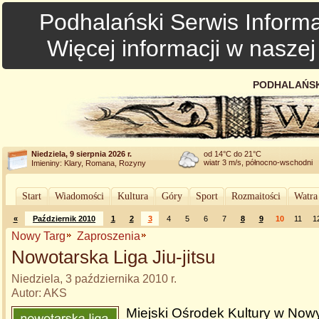
Podhalański Serwis Informa
Więcej informacji w nasze
PODHALAŃSK
Niedziela, 9 sierpnia 2026 r.
od 14°C do 21°C
wiatr 3 m/s, północno-wschodni
Imieniny: Klary, Romana, Rozyny
Start
Wiadomości
Kultura
Góry
Sport
Rozmaitości
Watra
«
Październik 2010
1
2
3
4
5
6
7
8
9
10
11
1
Nowy Targ
Zaproszenia
Nowotarska Liga Jiu-jitsu
Niedziela, 3 października 2010 r.
Autor: AKS
Miejski Ośrodek Kultury w Now