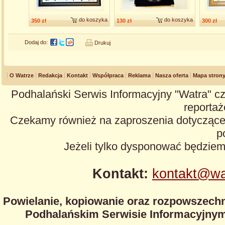
do koszyka
do koszyka
350 zł
130 zł
300 zł
Dodaj do:
Drukuj
O Watrze
Redakcja
Kontakt
Współpraca
Reklama
Nasza oferta
Mapa stron
Podhalański Serwis Informacyjny "Watra" cz
reportaże
Czekamy również na zaproszenia dotyczące z
p
Jeżeli tylko dysponować będzie
Kontakt:
kontakt@wa
Powielanie, kopiowanie oraz rozpowszechn
Podhalańskim Serwisie Informacyjnym