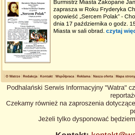
Burmistrz Miasta Zakopane Ja
zaprasza w Roku Fryderyka Ch
opowieść „Sercem Polak” - Cho
dnia 17 października o godz. 1
Miasta w sali obrad.
czytaj wię
O Watrze
Redakcja
Kontakt
Współpraca
Reklama
Nasza oferta
Mapa stron
Podhalański Serwis Informacyjny "Watra" cz
reportaże
Czekamy również na zaproszenia dotyczące z
p
Jeżeli tylko dysponować będzie