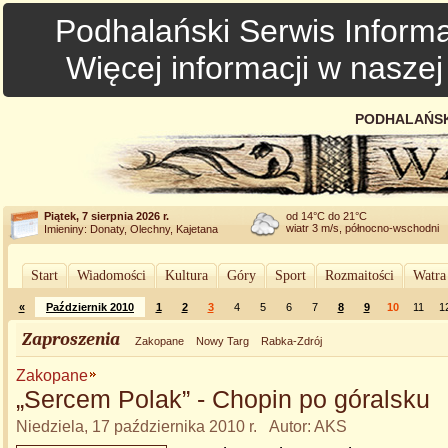
Podhalański Serwis Informa
Więcej informacji w nasze
PODHALAŃSK
Piątek, 7 sierpnia 2026 r.
od 14°C do 21°C
wiatr 3 m/s, północno-wschodni
Imieniny: Donaty, Olechny, Kajetana
Start
Wiadomości
Kultura
Góry
Sport
Rozmaitości
Watra
«
Październik 2010
1
2
3
4
5
6
7
8
9
10
11
1
Zaproszenia
Zakopane
Nowy Targ
Rabka-Zdrój
Zakopane
„Sercem Polak” - Chopin po góralsku
Niedziela, 17 października 2010 r. Autor: AKS