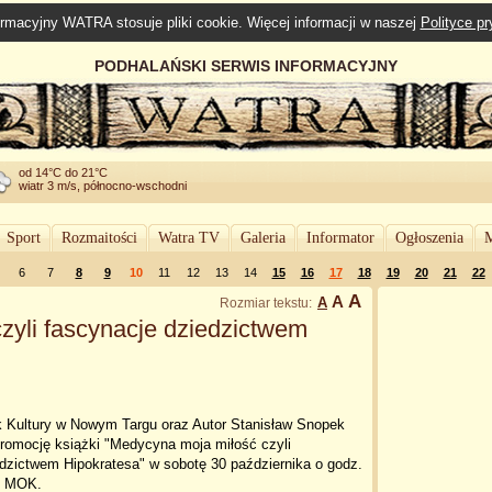
rmacyjny WATRA stosuje pliki cookie. Więcej informacji w naszej
Polityce p
PODHALAŃSKI SERWIS INFORMACYJNY
od 14°C do 21°C
wiatr 3 m/s, północno-wschodni
Sport
Rozmaitości
Watra TV
Galeria
Informator
Ogłoszenia
M
6
7
8
9
10
11
12
13
14
15
16
17
18
19
20
21
22
A
A
A
Rozmiar tekstu:
zyli fascynacje dziedzictwem
k Kultury w Nowym Targu oraz Autor Stanisław Snopek
promocję książki "Medycyna moja miłość czyli
dzictwem Hipokratesa" w sobotę 30 października o godz.
44 MOK.