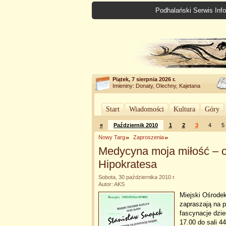
Podhalański Serwis Info
Piątek, 7 sierpnia 2026 r.
Imieniny: Donaty, Olechny, Kajetana
Start
Wiadomości
Kultura
Góry
«
Październik 2010
1
2
3
4
5
Nowy Targ
Zaproszenia
Medycyna moja miłość – c
Hipokratesa
Sobota, 30 października 2010 r.
Autor: AKS
Miejski Ośrode
zapraszają na 
fascynacje dzie
17.00 do sali 