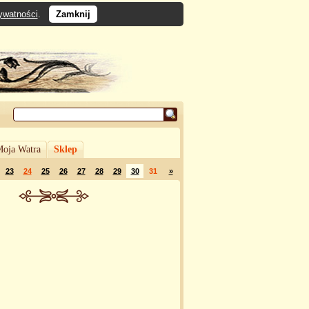
rywatności
.
Zamknij
oja Watra
Sklep
23
24
25
26
27
28
29
30
31
»