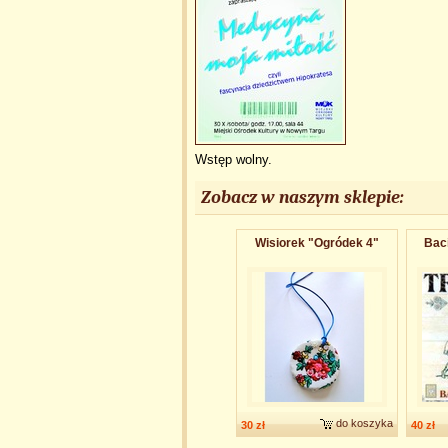
Wstęp wolny.
Zobacz w naszym sklepie:
Wisiorek "Ogródek 4"
Baci
do koszyka
30 zł
40 zł