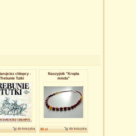
arujciez chłopcy -
Naszyjnik "Kropla
Trebunie Tutki
miodu"
do koszyka
do koszyka
85 zł