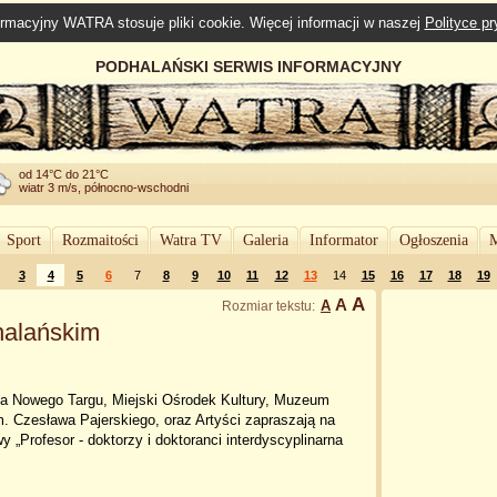
rmacyjny WATRA stosuje pliki cookie. Więcej informacji w naszej
Polityce p
PODHALAŃSKI SERWIS INFORMACYJNY
od 14°C do 21°C
wiatr 3 m/s, północno-wschodni
Sport
Rozmaitości
Watra TV
Galeria
Informator
Ogłoszenia
M
3
4
5
6
7
8
9
10
11
12
13
14
15
16
17
18
19
A
A
A
Rozmiar tekstu:
alańskim
ta Nowego Targu, Miejski Ośrodek Kultury, Muzeum
. Czesława Pajerskiego, oraz Artyści zapraszają na
y „Profesor - doktorzy i doktoranci interdyscyplinarna