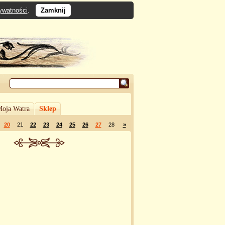
rywatności
.
Zamknij
oja Watra
Sklep
20
21
22
23
24
25
26
27
28
»