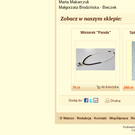
Marta Makarczuk
Małgorzata Brodzińska - Bieczek
Zobacz w naszym sklepie:
Wisiorek "Panda"
Spi
do koszyka
70 zł
260 zł
Dodaj do:
Drukuj
O Watrze
Redakcja
Kontakt
Współpraca
Re
Podhalańs
Cz