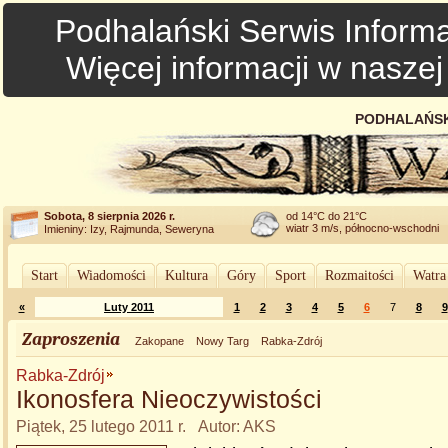
Podhalański Serwis Informa
Więcej informacji w nasze
PODHALAŃSK
Sobota, 8 sierpnia 2026 r.
od 14°C do 21°C
wiatr 3 m/s, północno-wschodni
Imieniny: Izy, Rajmunda, Seweryna
Start
Wiadomości
Kultura
Góry
Sport
Rozmaitości
Watra
«
Luty 2011
1
2
3
4
5
6
7
8
9
Zaproszenia
Zakopane
Nowy Targ
Rabka-Zdrój
Rabka-Zdrój
Ikonosfera Nieoczywistości
Piątek, 25 lutego 2011 r. Autor: AKS