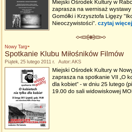
Miejski Ośrodek Kultury w Rab
zaprasza na wernisaż wystawy
Gomółki i Krzysztofa Ligęzy "I
Nieoczywistości".
czytaj więce
Nowy Targ
Spotkanie Klubu Miłośników Filmów
Piątek, 25 lutego 2011 r. Autor: AKS
Miejski Ośrodek Kultury w No
zaprasza na spotkanie VII „O ko
dla kobiet” - w dniu 25 lutego (p
19.00 do sali widowiskowej M