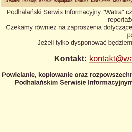
O Watrze
Redakcja
Kontakt
Współpraca
Reklama
Nasza oferta
Mapa stron
Podhalański Serwis Informacyjny "Watra" cz
reportaże
Czekamy również na zaproszenia dotyczące z
p
Jeżeli tylko dysponować będzie
Kontakt:
kontakt@wa
Powielanie, kopiowanie oraz rozpowszechn
Podhalańskim Serwisie Informacyjnym