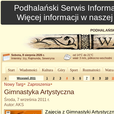
Podhalański Serwis Informa
Więcej informacji w nasze
PODHALAŃSK
Sobota, 8 sierpnia 2026 r.
od 14°C do 21°C
wiatr 3 m/s, północno-wschodni
Imieniny: Izy, Rajmunda, Seweryna
Start
Wiadomości
Kultura
Góry
Sport
Rozmaitości
Watra
«
Wrzesień 2011
1
2
3
4
5
6
7
8
9
10
1
Nowy Targ
Zaproszenia
Gimnastyka Artystyczna
Środa, 7 września 2011 r.
Autor: AKS
Zajęcia z Gimnastyki Artystycz