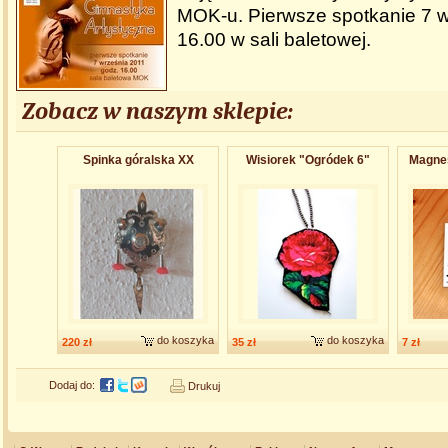
MOK-u. Pierwsze spotkanie 7 w
16.00 w sali baletowej.
Zobacz w naszym sklepie:
Spinka góralska XX
Wisiorek "Ogródek 6"
Magnes
do koszyka
do koszyka
220 zł
35 zł
7 zł
Dodaj do:
Drukuj