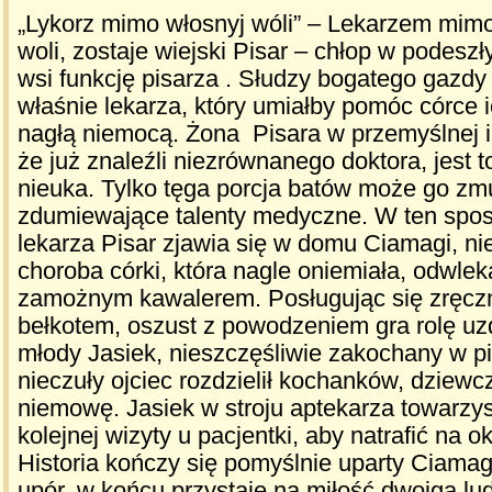
„Lykorz mimo włosnyj wóli” – Lekarzem mim
woli, zostaje wiejski Pisar – chłop w podesz
wsi funkcję pisarza . Słudzy bogatego gazd
właśnie lekarza, który umiałby pomóc córce i
nagłą niemocą. Żona Pisara w przemyślnej i
że już znaleźli niezrównanego doktora, jest t
nieuka. Tylko tęga porcja batów może go zm
zdumiewające talenty medyczne. W ten spo
lekarza Pisar zjawia się w domu Ciamagi, ni
choroba córki, która nagle oniemiała, odwlek
zamożnym kawalerem. Posługując się zręcz
bełkotem, oszust z powodzeniem gra rolę uz
młody Jasiek, nieszczęśliwie zakochany w p
nieczuły ojciec rozdzielił kochanków, dziew
niemowę. Jasiek w stroju aptekarza towarzy
kolejnej wizyty u pacjentki, aby natrafić na o
Historia kończy się pomyślnie uparty Ciam
upór, w końcu przystaje na miłość dwojga lud