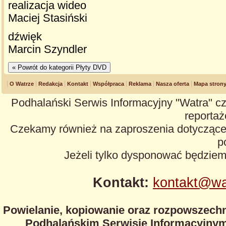
realizacja wideo
Maciej Stasiński
dźwięk
Marcin Szyndler
O Watrze
Redakcja
Kontakt
Współpraca
Reklama
Nasza oferta
Mapa stron
Podhalański Serwis Informacyjny "Watra" cz
reportaże
Czekamy również na zaproszenia dotyczące z
p
Jeżeli tylko dysponować będzie
Kontakt:
kontakt@wa
Powielanie, kopiowanie oraz rozpowszechn
Podhalańskim Serwisie Informacyjnym