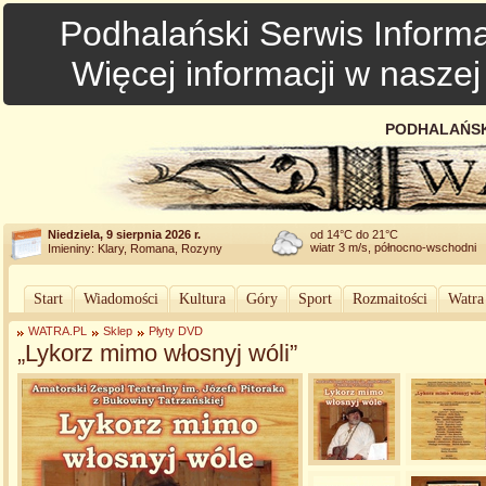
Podhalański Serwis Informa
Więcej informacji w nasze
PODHALAŃSK
Niedziela, 9 sierpnia 2026 r.
od 14°C do 21°C
wiatr 3 m/s, północno-wschodni
Imieniny: Klary, Romana, Rozyny
Start
Wiadomości
Kultura
Góry
Sport
Rozmaitości
Watra
WATRA.PL
Sklep
Płyty DVD
„Lykorz mimo włosnyj wóli”