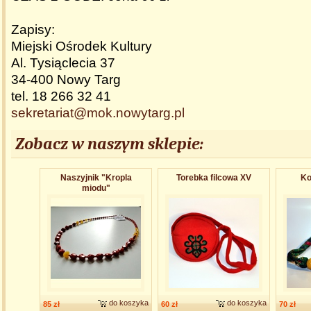
Zapisy:
Miejski Ośrodek Kultury
Al. Tysiąclecia 37
34-400 Nowy Targ
tel. 18 266 32 41
sekretariat@mok.nowytarg.pl
Zobacz w naszym sklepie:
Naszyjnik "Kropla
Torebka filcowa XV
Ko
miodu"
do koszyka
do koszyka
85 zł
60 zł
70 zł