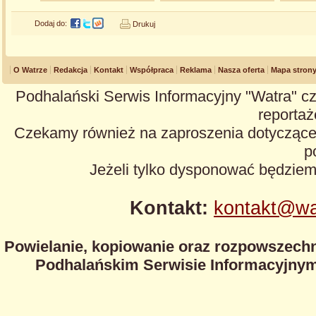
Dodaj do:
Drukuj
O Watrze
Redakcja
Kontakt
Współpraca
Reklama
Nasza oferta
Mapa stron
Podhalański Serwis Informacyjny "Watra" cz
reportaże
Czekamy również na zaproszenia dotyczące z
p
Jeżeli tylko dysponować będzie
Kontakt:
kontakt@wa
Powielanie, kopiowanie oraz rozpowszechn
Podhalańskim Serwisie Informacyjnym