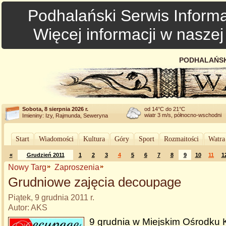
Podhalański Serwis Informa
Więcej informacji w nasze
PODHALAŃSK
Sobota, 8 sierpnia 2026 r.
od 14°C do 21°C
wiatr 3 m/s, północno-wschodni
Imieniny: Izy, Rajmunda, Seweryna
Start
Wiadomości
Kultura
Góry
Sport
Rozmaitości
Watra
«
Grudzień 2011
1
2
3
4
5
6
7
8
9
10
11
1
Nowy Targ
Zaproszenia
Grudniowe zajęcia decoupage
Piątek, 9 grudnia 2011 r.
Autor: AKS
9 grudnia w Miejskim Ośrodku 