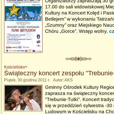
Organizatorzy zapraszają 30 gr
17.00 do sali widowiskowej Mi
Kultury na Koncert Kolęd i Past
Betlejem” w wykonaniu Tatrzań
„Szumny” oraz Miejskiego Nauc
Chóru „Gorce”. Wstęp wolny.
cz
Kościelisko
Świąteczny koncert zespołu "Trebunie-
Piątek, 30 grudnia 2011 r. Autor: AKS
Gminny Ośrodek Kultury Region
zaprasza na świąteczny koncer
"Trebunie-Tutki". Koncert trady
się w przeddzień sylwestra -3
Ludowym w Kościelisku na Cho