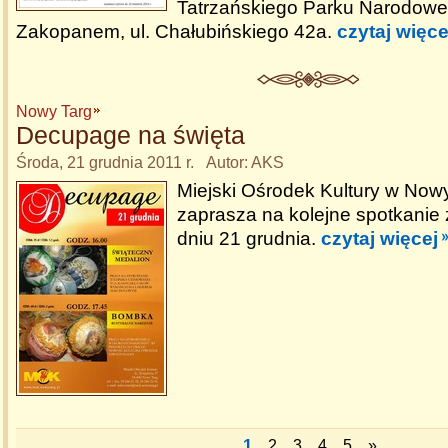
Tatrzańskiego Parku Narodow
Zakopanem, ul. Chałubińskiego 42a.
czytaj więce
Nowy Targ
Decupage na święta
Środa, 21 grudnia 2011 r. Autor: AKS
Miejski Ośrodek Kultury w No
zaprasza na kolejne spotkani
dniu 21 grudnia.
czytaj więcej
1
2
3
4
5
»