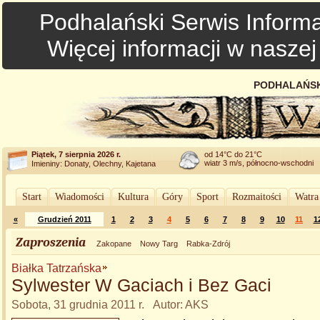
Podhalański Serwis Informa
Więcej informacji w nasze
PODHALAŃSK
Piątek, 7 sierpnia 2026 r.
od 14°C do 21°C
wiatr 3 m/s, północno-wschodni
Imieniny: Donaty, Olechny, Kajetana
Start
Wiadomości
Kultura
Góry
Sport
Rozmaitości
Watra
«
Grudzień 2011
1
2
3
4
5
6
7
8
9
10
11
1
Zaproszenia
Zakopane
Nowy Targ
Rabka-Zdrój
Białka Tatrzańska
Sylwester W Gaciach i Bez Gaci
Sobota, 31 grudnia 2011 r. Autor: AKS