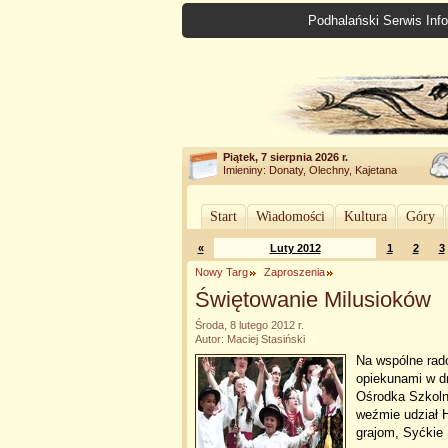
Podhalański Serwis Info
Piątek, 7 sierpnia 2026 r.
Imieniny: Donaty, Olechny, Kajetana
Start
Wiadomości
Kultura
Góry
«
Luty 2012
1
2
3
Nowy Targ
Zaproszenia
Świętowanie Milusioków
Środa, 8 lutego 2012 r.
Autor: Maciej Stasiński
Na wspólne rado
opiekunami w dn
Ośrodka Szkol
weźmie udział H
grajom, Syćkie