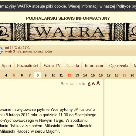
rmacyjny WATRA stosuje pliki cookie. Więcej informacji w naszej
Polityce p
PODHALAŃSKI SERWIS INFORMACYJNY
od 14°C do 21°C
wiatr 3 m/s, północno-wschodni
Sport
Rozmaitości
Watra TV
Galeria
Informator
Ogłoszenia
M
4
5
6
7
8
9
10
11
12
13
14
15
16
17
18
19
20
A
A
A
Rozmiar tekstu:
wanie i świętowanie piyknie Wos pytomy „Milusioki” z
iu 8 lutego 2012 roku o godzinie 11.00 do Specjalnego
no-Wychowawczego w Nowym Targu. W spotkaniu
ania Rybka z zespołem. Milusioki tońcom, Milusioki
 Milusioki Radość w sercu Majom”.