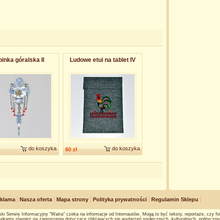
inka góralska II
Ludowe etui na tablet IV
do koszyka
do koszyka
60 zł
klama
Nasza oferta
Mapa strony
Polityka prywatności
Regulamin Sklepu
ki Serwis Informacyjny "Watra" czeka na informacje od Internautów. Mogą to być teksty, reportaże, czy fot
ekamy również na zaproszenia dotyczące zbliżających się wydarzeń społecznych, kulturalnych, polityczny