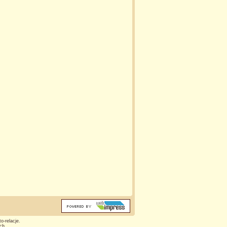
o-relacje.
ch.