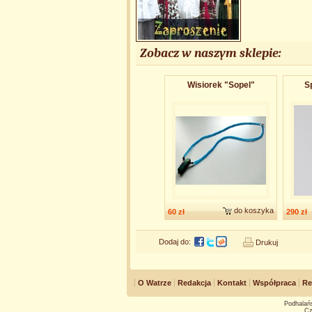
Zobacz w naszym sklepie:
Wisiorek "Sopel"
Sp
do koszyka
60 zł
290 zł
Dodaj do:
Drukuj
O Watrze
Redakcja
Kontakt
Współpraca
Re
Podhalańs
Cz