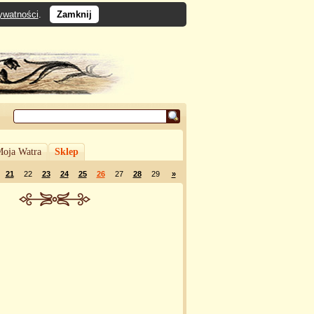
rywatności
.
Zamknij
oja Watra
Sklep
21
22
23
24
25
26
27
28
29
»