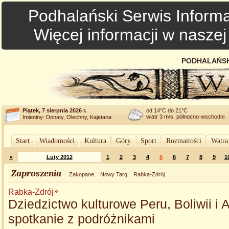
Podhalański Serwis Informa
Więcej informacji w nasze
PODHALAŃSK
Piątek, 7 sierpnia 2026 r.
od 14°C do 21°C
wiatr 3 m/s, północno-wschodni
Imieniny: Donaty, Olechny, Kajetana
Start
Wiadomości
Kultura
Góry
Sport
Rozmaitości
Watra
«
Luty 2012
1
2
3
4
5
6
7
8
9
1
Zaproszenia
Zakopane
Nowy Targ
Rabka-Zdrój
Rabka-Zdrój
Dziedzictwo kulturowe Peru, Boliwii i 
spotkanie z podróżnikami