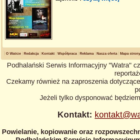
O Watrze
Redakcja
Kontakt
Współpraca
Reklama
Nasza oferta
Mapa stron
Podhalański Serwis Informacyjny "Watra" cz
reportaże
Czekamy również na zaproszenia dotyczące z
p
Jeżeli tylko dysponować będzie
Kontakt:
kontakt@wa
Powielanie, kopiowanie oraz rozpowszechn
Podhalańskim Serwisie Informacyjnym